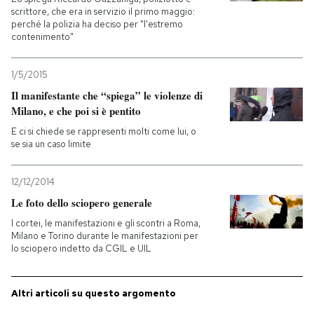
scrittore, che era in servizio il primo maggio:
perché la polizia ha deciso per "l'estremo
PODCAST
contenimento"
NEWSLETTER
1/5/2015
Il manifestante che “spiega” le violenze di
Milano, e che poi si è pentito
I MIEI PREFERITI
E ci si chiede se rappresenti molti come lui, o
se sia un caso limite
SHOP
12/12/2014
Le foto dello sciopero generale
CALENDARIO
I cortei, le manifestazioni e gli scontri a Roma,
Milano e Torino durante le manifestazioni per
lo sciopero indetto da CGIL e UIL
AREA PERSONALE
Entra
Altri articoli su questo argomento