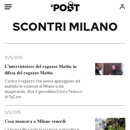
Auto
SCONTRI MILANO
HOME
Italia
Moda
Mondo
Libri
10/5/2015
Politica
Consumismi
L’intervistatore del ragazzo Mattia in
difesa del ragazzo Mattia
Tecnologia
Storie/Idee
Contro il ragazzo che aveva appoggiato ed
Internet
Ok Boomer!
esaltato le violenze di Milano si sta
Scienza
Media
esagerando, dice il giornalista Enrico Fedocci
di TgCom
Cultura
Europa
Economia
Altrecose
5/5/2015
Sport
Mondiali calcio 2026
Cosa mancava a Milano venerdì
Lo spiega Riccardo Gazzaniga, poliziotto e