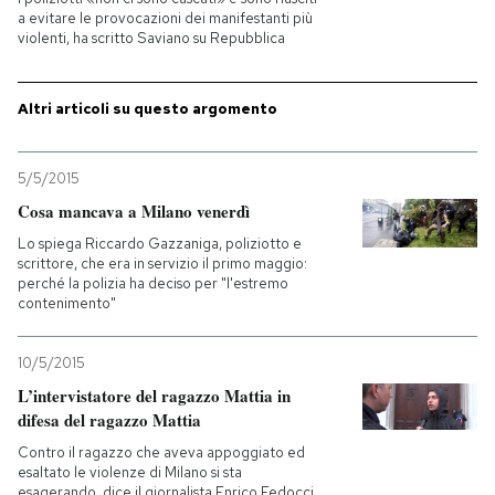
a evitare le provocazioni dei manifestanti più
violenti, ha scritto Saviano su Repubblica
PODCAST
Altri articoli su questo argomento
NEWSLETTER
5/5/2015
I MIEI PREFERITI
Cosa mancava a Milano venerdì
Lo spiega Riccardo Gazzaniga, poliziotto e
SHOP
scrittore, che era in servizio il primo maggio:
perché la polizia ha deciso per "l'estremo
contenimento"
CALENDARIO
10/5/2015
L’intervistatore del ragazzo Mattia in
AREA PERSONALE
difesa del ragazzo Mattia
Contro il ragazzo che aveva appoggiato ed
Entra
esaltato le violenze di Milano si sta
esagerando, dice il giornalista Enrico Fedocci