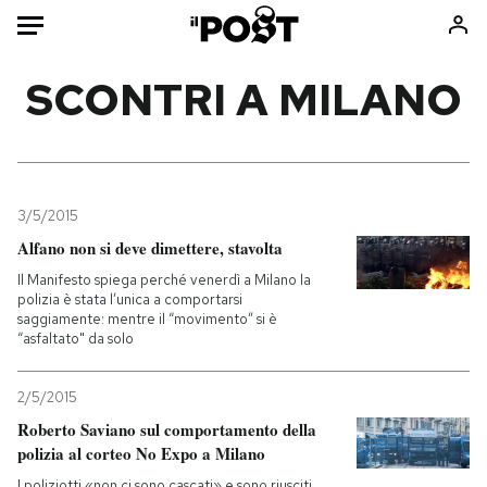
Auto
SCONTRI A MILANO
HOME
Italia
Moda
Mondo
Libri
3/5/2015
Politica
Consumismi
Alfano non si deve dimettere, stavolta
Tecnologia
Storie/Idee
Il Manifesto spiega perché venerdì a Milano la
polizia è stata l’unica a comportarsi
Internet
Ok Boomer!
saggiamente: mentre il “movimento” si è
Scienza
Media
“asfaltato" da solo
Cultura
Europa
2/5/2015
Economia
Altrecose
Roberto Saviano sul comportamento della
Sport
Mondiali calcio 2026
polizia al corteo No Expo a Milano
I poliziotti «non ci sono cascati» e sono riusciti