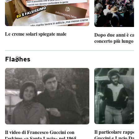
Le creme solari spiegate male
Dopo due anni è camb
concerto più lungo d
Fla
hes
Il particolare rappor
Il video di Francesco Guccini con
Guccini e Lucio Dalla
l’eskimo «a Santa Lucia» nel 1965