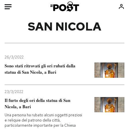
Auto
SAN NICOLA
HOME
Italia
Moda
Mondo
Libri
26/3/2022
Politica
Consumismi
Sono stati ritrovati gli ori rubati dalla
statua di San Nicola, a Bari
Tecnologia
Storie/Idee
Internet
Ok Boomer!
Scienza
Media
23/3/2022
Cultura
Europa
Il furto degli ori della statua di San
Nicola, a Bari
Economia
Altrecose
Sport
Mondiali calcio 2026
Una persona ha rubato alcuni oggetti preziosi
e reliquie del patrono della città,
particolarmente importante per la Chiesa