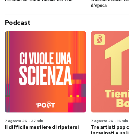
d’epoca
Podcast
7 agosto 26
-
37 min
7 agosto 26
-
16 min
Il difficile mestiere di ripetersi
Tre artisti pop ch
incasinati e un Hit