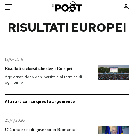
Auto
RISULTATI EUROPEI
HOME
Italia
Moda
Mondo
Libri
13/6/2016
Politica
Consumismi
Risultati e classifiche degli Europei
Tecnologia
Storie/Idee
Aggiornati dopo ogni partita e al termine di
ogni turno
Internet
Ok Boomer!
Scienza
Media
Altri articoli su questo argomento
Cultura
Europa
Economia
Altrecose
Sport
Mondiali calcio 2026
20/4/2026
C’è una crisi di governo in Romania