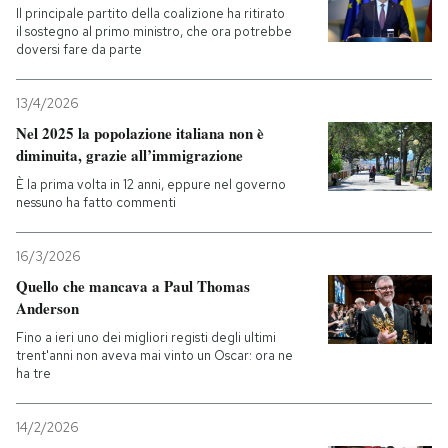
Il principale partito della coalizione ha ritirato
il sostegno al primo ministro, che ora potrebbe
PODCAST
doversi fare da parte
13/4/2026
NEWSLETTER
Nel 2025 la popolazione italiana non è
diminuita, grazie all’immigrazione
I MIEI PREFERITI
È la prima volta in 12 anni, eppure nel governo
nessuno ha fatto commenti
SHOP
16/3/2026
Quello che mancava a Paul Thomas
CALENDARIO
Anderson
Fino a ieri uno dei migliori registi degli ultimi
trent'anni non aveva mai vinto un Oscar: ora ne
AREA PERSONALE
ha tre
Entra
14/2/2026