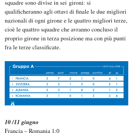
squadre sono divise in sei gironi: si
Notifiche mobile
qualificheranno agli ottavi di finale le due migliori
Regala il Post
nazionali di ogni girone e le quattro migliori terze,
Hai bisogno di aiuto?
Esci
cioè le quattro squadre che avranno concluso il
proprio girone in terza posizione ma con più punti
fra le terze classificate.
10 /11 giugno
Francia – Romania 1:0