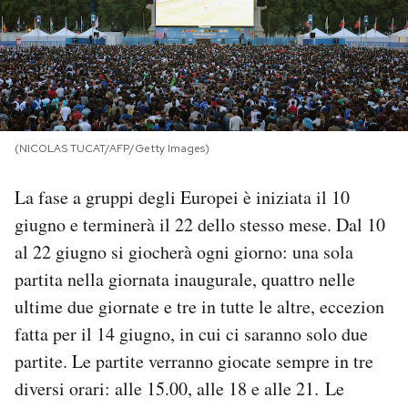
PODCAST
NEWSLETTER
(NICOLAS TUCAT/AFP/Getty Images)
I MIEI PREFERITI
La fase a gruppi degli Europei è iniziata il 10
SHOP
giugno e terminerà il 22 dello stesso mese. Dal 10
al 22 giugno si giocherà ogni giorno: una sola
partita nella giornata inaugurale, quattro nelle
CALENDARIO
ultime due giornate e tre in tutte le altre, eccezion
fatta per il 14 giugno, in cui ci saranno solo due
AREA PERSONALE
partite. Le partite verranno giocate sempre in tre
Area Personale
diversi orari: alle 15.00, alle 18 e alle 21. Le
Newsletter