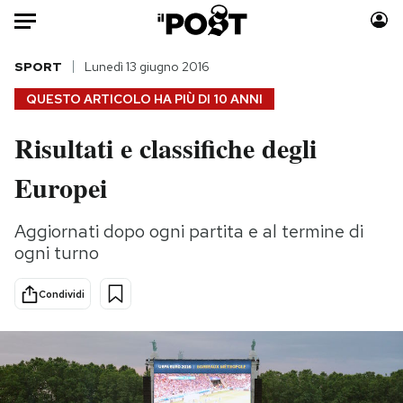
Auto
SPORT
Lunedì 13 giugno 2016
QUESTO ARTICOLO HA PIÙ DI
10 ANNI
HOME
Risultati e classifiche degli
Italia
Moda
Europei
Mondo
Libri
Politica
Consumismi
Aggiornati dopo ogni partita e al termine di
Tecnologia
Storie/Idee
ogni turno
Internet
Ok Boomer!
Scienza
Media
Condividi
Cultura
Europa
Economia
Altrecose
Sport
Mondiali calcio 2026