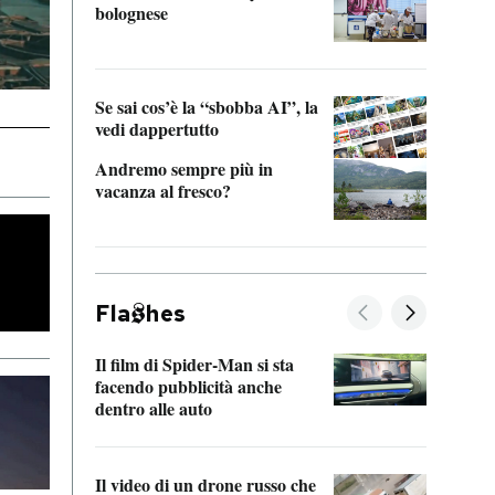
bolognese
Tom 
Se sai cos’è la “sbobba AI”, la
vedi dappertutto
Andremo sempre più in
vacanza al fresco?
Fla
hes
Il film di Spider-Man si sta
La de
facendo pubblicità anche
Franc
dentro alle auto
dello
Il video di un drone russo che
Una 