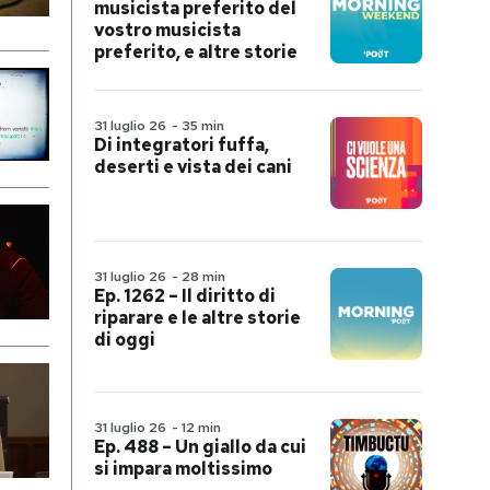
musicista preferito del
vostro musicista
preferito, e altre storie
31 luglio 26
-
35 min
Di integratori fuffa,
deserti e vista dei cani
31 luglio 26
-
28 min
Ep. 1262 – Il diritto di
riparare e le altre storie
di oggi
31 luglio 26
-
12 min
Ep. 488 – Un giallo da cui
si impara moltissimo