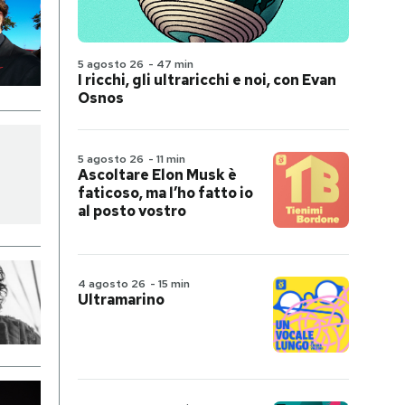
5 agosto 26
-
47 min
I ricchi, gli ultraricchi e noi, con Evan
Osnos
5 agosto 26
-
11 min
Ascoltare Elon Musk è
faticoso, ma l’ho fatto io
al posto vostro
4 agosto 26
-
15 min
Ultramarino