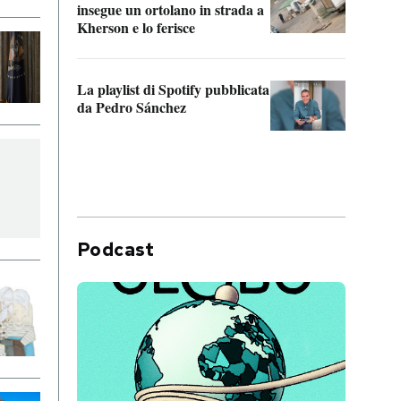
insegue un ortolano in strada a
statun
Kherson e lo ferisce
afric
La playlist di Spotify pubblicata
Quan
da Pedro Sánchez
magli
consi
difen
Podcast