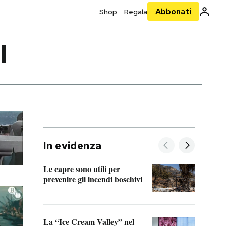
Abbonati
Shop
Regala
I
In evidenza
Le capre sono utili per
prevenire gli incendi boschivi
Le si
acces
La “Ice Cream Valley” nel
Prepa