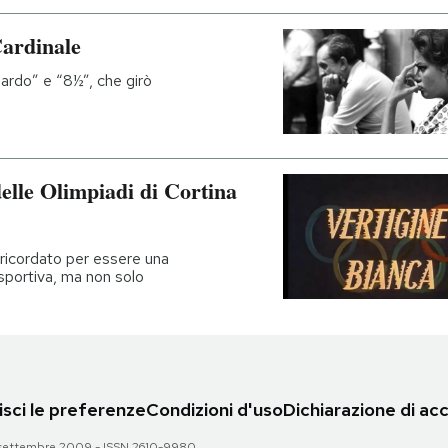
Cardinale
opardo” e “8½”, che girò
elle Olimpiadi di Cortina
 ricordato per essere una
sportiva, ma non solo
sci le preferenze
Condizioni d'uso
Dichiarazione di acc
 28 settembre 2009 - ISSN 2610-9980