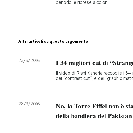
periodo le riprese a colori
PODCAST
NEWSLETTER
Altri articoli su questo argomento
I MIEI PREFERITI
23/9/2016
I 34 migliori cut di “Stran
SHOP
Il video di Rishi Kaneria raccoglie i 34 
dei “contrast cut”, e dei “graphic matc
CALENDARIO
28/3/2016
No, la Torre Eiffel non è sta
AREA PERSONALE
della bandiera del Pakistan
Entra