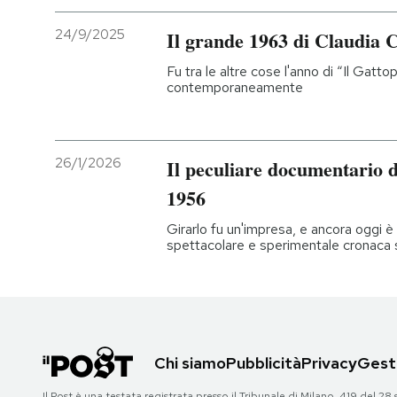
24/9/2025
Il grande 1963 di Claudia 
Fu tra le altre cose l'anno di “Il Gatt
contemporaneamente
26/1/2026
Il peculiare documentario d
1956
Girarlo fu un'impresa, e ancora oggi è
spettacolare e sperimentale cronaca 
Chi siamo
Pubblicità
Privacy
Gesti
Il Post è una testata registrata presso il Tribunale di Milano, 419 del