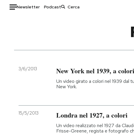
Newsletter
Podcast
Auto
HOME
Italia
Moda
Mondo
Libri
Politica
Consumismi
3/6/2013
New York nel 1939, a color
Tecnologia
Storie/Idee
Un video girato a colori nel 1939 dal tu
Internet
Ok Boomer!
New York.
Scienza
Media
Cultura
Europa
Economia
Altrecose
15/5/2013
Londra nel 1927, a colori
Sport
Mondiali calcio 2026
Un video realizzato nel 1927 da Claude
Frisse-Greene, regista e fotografo c