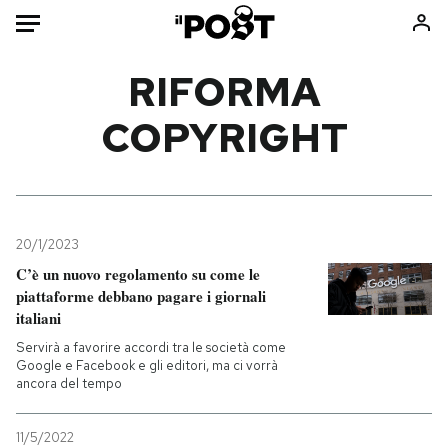
Auto
RIFORMA
COPYRIGHT
HOME
Italia
Moda
Mondo
Libri
Politica
Consumismi
20/1/2023
Tecnologia
Storie/Idee
C’è un nuovo regolamento su come le
Internet
Ok Boomer!
piattaforme debbano pagare i giornali
Scienza
Media
italiani
Cultura
Europa
Servirà a favorire accordi tra le società come
Google e Facebook e gli editori, ma ci vorrà
Economia
Altrecose
ancora del tempo
Sport
Mondiali calcio 2026
11/5/2022