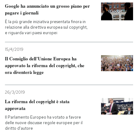
Google ha annunciato un grosso piano per
pagare i giornali
PODCAST
È la più grande iniziativa presentata finora in
relazione alla direttiva europea sul copyright,
NEWSLETTER
e riguarda vari paesi europei
15/4/2019
I MIEI PREFERITI
Il Consiglio dell’Unione Europea ha
approvato la riforma del copyright, che
ora diventerà legge
SHOP
26/3/2019
CALENDARIO
La riforma del copyright è stata
approvata
AREA PERSONALE
Il Parlamento Europeo ha votato a favore
delle nuove discusse regole europee per il
Entra
diritto d'autore