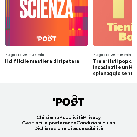
7 agosto 26
-
37 min
7 agosto 26
-
16 min
Il difficile mestiere di ripetersi
Tre artisti pop ch
incasinati e un Hit
spionaggio senti
Chi siamo
Pubblicità
Privacy
Gestisci le preferenze
Condizioni d'uso
Dichiarazione di accessibilità