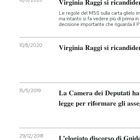
18/6/2020
Virginia Raggi si ricandid
PODCAST
Le regole del M5S sulla carta glielo i
ma intanto si fa vedere più di prima in
decisione importante che riguarda il 
NEWSLETTER
10/8/2020
Virginia Raggi si ricandid
I MIEI PREFERITI
SHOP
15/5/2019
La Camera dei Deputati ha
CALENDARIO
legge per riformare gli ass
AREA PERSONALE
Entra
29/12/2018
L’elogiato discorso di Gui