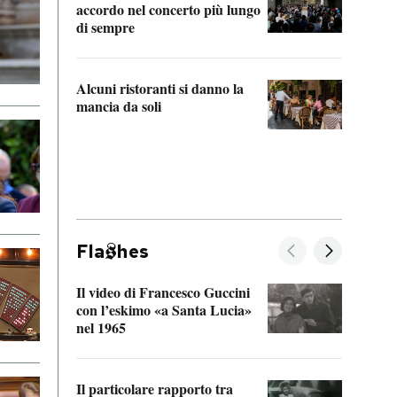
accordo nel concerto più lungo
di sempre
Il ci
parla
Alcuni ristoranti si danno la
nessu
mancia da soli
Fla
hes
Il video di Francesco Guccini
Sulla
con l’eskimo «a Santa Lucia»
vorti
nel 1965
veder
Il particolare rapporto tra
La ve