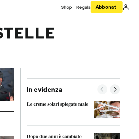
Abbonati
Shop
Regala
STELLE
In evidenza
Le creme solari spiegate male
FitAc
guerr
Dopo due anni è cambiato
A cos