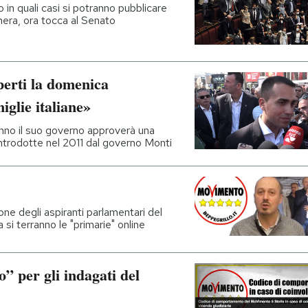
 in quali casi si potranno pubblicare
amera, ora tocca al Senato
perti la domenica
iglie italiane»
anno il suo governo approverà una
 introdotte nel 2011 dal governo Monti
ne degli aspiranti parlamentari del
i terranno le "primarie" online
” per gli indagati del