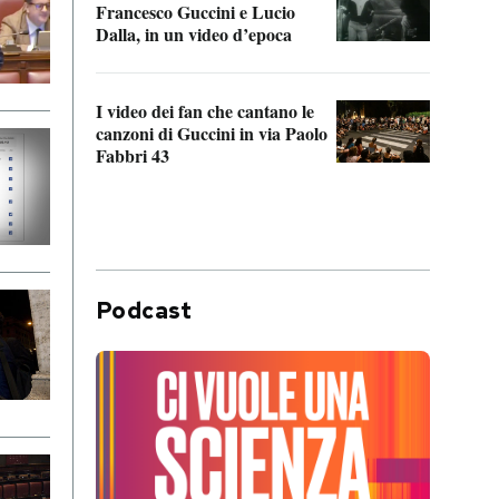
Francesco Guccini e Lucio
“Loco
Dalla, in un video d’epoca
Franc
I video dei fan che cantano le
Il de
canzoni di Guccini in via Paolo
Edoar
Fabbri 43
cappi
Podcast