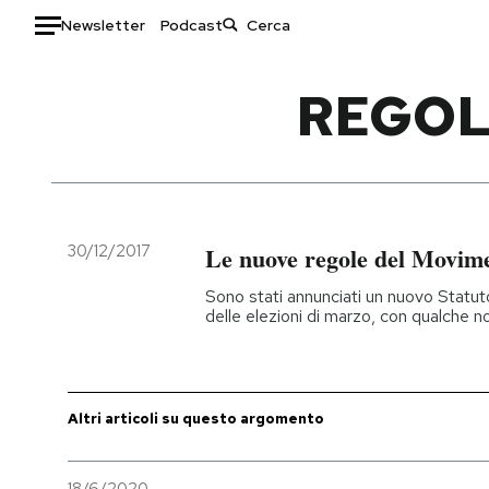
Newsletter
Podcast
Auto
REGOL
HOME
Italia
Moda
Mondo
Libri
Politica
Consumismi
30/12/2017
Le nuove regole del Movime
Tecnologia
Storie/Idee
Sono stati annunciati un nuovo Statut
Internet
Ok Boomer!
delle elezioni di marzo, con qualche n
Scienza
Media
Cultura
Europa
Economia
Altrecose
Altri articoli su questo argomento
Sport
Mondiali calcio 2026