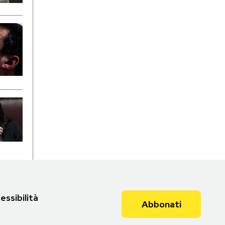
essibilità
Abbonati