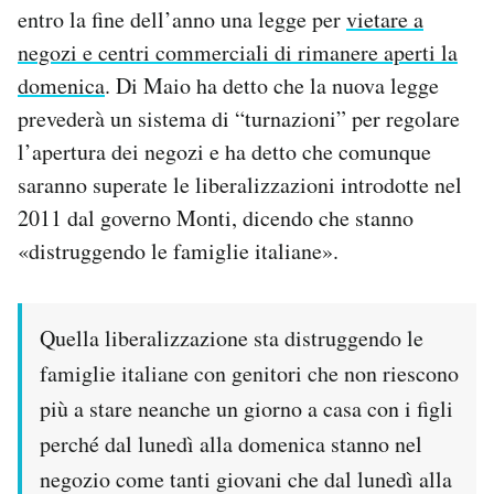
entro la fine dell’anno una legge per
vietare a
Notifiche mobile
Regala il Post
negozi e centri commerciali di rimanere aperti la
Hai bisogno di aiuto?
domenica
. Di Maio ha detto che la nuova legge
Esci
prevederà un sistema di “turnazioni” per regolare
l’apertura dei negozi e ha detto che comunque
saranno superate le liberalizzazioni introdotte nel
2011 dal governo Monti, dicendo che stanno
«distruggendo le famiglie italiane».
Quella liberalizzazione sta distruggendo le
famiglie italiane con genitori che non riescono
più a stare neanche un giorno a casa con i figli
perché dal lunedì alla domenica stanno nel
negozio come tanti giovani che dal lunedì alla