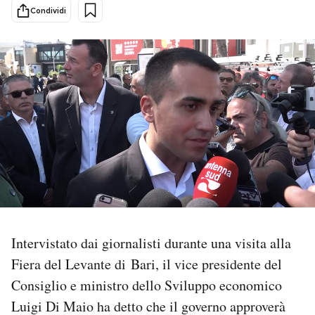
Condividi
PODCAST
NEWSLETTER
I MIEI PREFERITI
SHOP
CALENDARIO
Intervistato dai giornalisti durante una visita alla
AREA PERSONALE
Fiera del Levante di Bari, il vice presidente del
Consiglio e ministro dello Sviluppo economico
Area Personale
Luigi Di Maio ha detto che il governo approverà
Newsletter