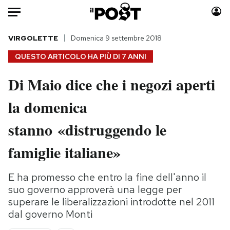
Auto
VIRGOLETTE
Domenica 9 settembre 2018
QUESTO ARTICOLO HA PIÙ DI
7 ANNI
HOME
Di Maio dice che i negozi aperti
Italia
Moda
la domenica
Mondo
Libri
Politica
Consumismi
stanno «distruggendo le
Tecnologia
Storie/Idee
Internet
Ok Boomer!
famiglie italiane»
Scienza
Media
Cultura
Europa
E ha promesso che entro la fine dell'anno il
suo governo approverà una legge per
Economia
Altrecose
superare le liberalizzazioni introdotte nel 2011
Sport
Mondiali calcio 2026
dal governo Monti