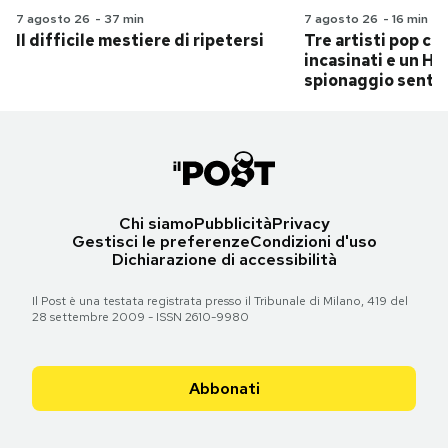
7 agosto 26
-
37 min
7 agosto 26
-
16 min
Il difficile mestiere di ripetersi
Tre artisti pop ch
incasinati e un Hit
spionaggio senti
Chi siamo
Pubblicità
Privacy
Gestisci le preferenze
Condizioni d'uso
Dichiarazione di accessibilità
Il Post è una testata registrata presso il Tribunale di Milano, 419 del
28 settembre 2009 - ISSN 2610-9980
Abbonati