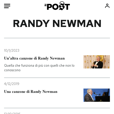
Auto
RANDY NEWMAN
HOME
Italia
Moda
Mondo
Libri
10/1/2023
Politica
Consumismi
Un’altra canzone di Randy Newman
Tecnologia
Storie/Idee
Quella che funziona di più con quelli che non lo
conoscono
Internet
Ok Boomer!
Scienza
Media
4/12/2019
Cultura
Europa
Una canzone di Randy Newman
Economia
Altrecose
Sport
Mondiali calcio 2026