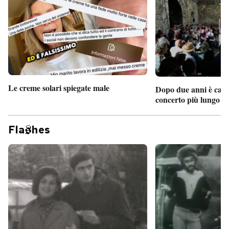
Le creme solari spiegate male
Dopo due anni è camb
concerto più lungo d
Fla
hes