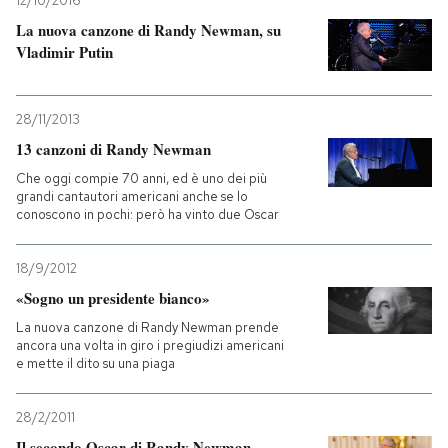
12/10/2016
La nuova canzone di Randy Newman, su
PODCAST
Vladimir Putin
NEWSLETTER
28/11/2013
13 canzoni di Randy Newman
I MIEI PREFERITI
Che oggi compie 70 anni, ed è uno dei più
grandi cantautori americani anche se lo
conoscono in pochi: però ha vinto due Oscar
SHOP
18/9/2012
«Sogno un presidente bianco»
CALENDARIO
La nuova canzone di Randy Newman prende
ancora una volta in giro i pregiudizi americani
e mette il dito su una piaga
AREA PERSONALE
Entra
28/2/2011
Il secondo Oscar di Randy Newman