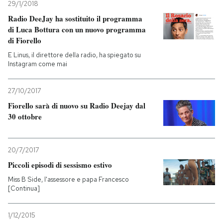
29/1/2018
Radio DeeJay ha sostituito il programma
PODCAST
di Luca Bottura con un nuovo programma
di Fiorello
NEWSLETTER
E Linus, il direttore della radio, ha spiegato su
Instagram come mai
I MIEI PREFERITI
27/10/2017
Fiorello sarà di nuovo su Radio Deejay dal
30 ottobre
SHOP
20/7/2017
CALENDARIO
Piccoli episodi di sessismo estivo
Miss B Side, l'assessore e papa Francesco
AREA PERSONALE
[Continua]
Entra
1/12/2015