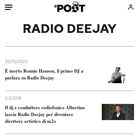
Auto
RADIO DEEJAY
HOME
Italia
Moda
Mondo
Libri
20/10/2020
Politica
Consumismi
È morto Ronnie Hanson, il primo DJ a
parlare su Radio Deejay
Tecnologia
Storie/Idee
Internet
Ok Boomer!
Scienza
Media
1/3/2019
Cultura
Europa
Il dj e conduttore radiofonico Albertino
lascia Radio Deejay per diventare
Economia
Altrecose
direttore artistico di m2o
Sport
Mondiali calcio 2026