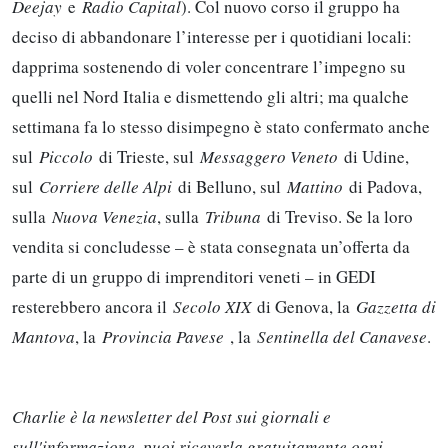
Deejay
e
Radio Capital
). Col nuovo corso il gruppo ha
deciso di abbandonare l’interesse per i quotidiani locali:
dapprima sostenendo di voler concentrare l’impegno su
quelli nel Nord Italia e dismettendo gli altri; ma qualche
settimana fa lo stesso disimpegno è stato confermato anche
sul
Piccolo
di Trieste, sul
Messaggero Veneto
di Udine,
sul
Corriere delle Alpi
di Belluno, sul
Mattino
di Padova,
sulla
Nuova Venezia
, sulla
Tribuna
di Treviso. Se la loro
vendita si concludesse – è stata consegnata un’offerta da
parte di un gruppo di imprenditori veneti – in GEDI
resterebbero ancora il
Secolo XIX
di Genova, la
Gazzetta di
Mantova
, la
Provincia Pavese
, la
Sentinella del Canavese
.
Charlie è la newsletter del Post sui giornali e
sull'informazione, puoi riceverla gratuitamente ogni