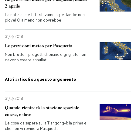
2 aprile
PODCAST
La notizia che tutti stavamo aspettando: non
piove! O almeno non dovrebbe
NEWSLETTER
31/3/2018
Le previsioni meteo per Pasquetta
I MIEI PREFERITI
Non brutto: i progetti di picnic e grigliate non
devono essere annullati
SHOP
Altri articoli su questo argomento
CALENDARIO
31/3/2018
Quando rientrerà la stazione spaziale
AREA PERSONALE
cinese, e dove
Le cose da sapere sulla Tiangong-1: la prima è
Entra
che non vi rovinerà Pasquetta