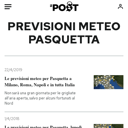
Auto
PREVISIONI METEO
PASQUETTA
HOME
Italia
Moda
Mondo
Libri
Politica
Consumismi
22/4/2019
Tecnologia
Storie/Idee
Le previsioni meteo per Pasquetta a
Internet
Ok Boomer!
Milano, Roma, Napoli e in tutta Italia
Scienza
Media
Non sarà una gran giornata per le grigliate
Cultura
Europa
all'aria aperta, salvo per alcuni fortunati al
Nord
Economia
Altrecose
Sport
Mondiali calcio 2026
1/4/2018
Le previsioni meteo per Pasquetta, lunedì