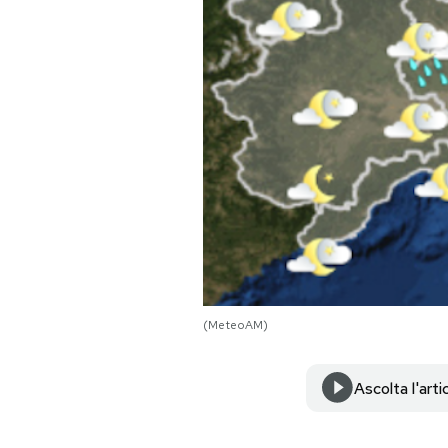
PODCAST
NEWSLETTER
I MIEI PREFERITI
SHOP
CALENDARIO
(MeteoAM)
AREA PERSONALE
Ascolta l'arti
Area Personale
Newsletter