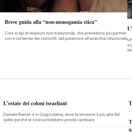
Breve guida alla “non-monogamia etica”
L
Cioè ai tipi di relazioni non tradizionali, che prevedono più partner
con il consenso dei coinvolti: dal poliamore all'anarchia relazionale
Un
si
fe
L’estate dei coloni israeliani
T
Daniele Raineri è in Cisgiordania, dove la tensione è più alta del
solito perché le cose potrebbero presto cambiare
T
a