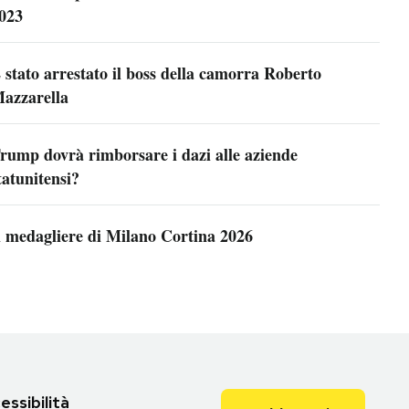
023
 stato arrestato il boss della camorra Roberto
azzarella
rump dovrà rimborsare i dazi alle aziende
tatunitensi?
l medagliere di Milano Cortina 2026
essibilità