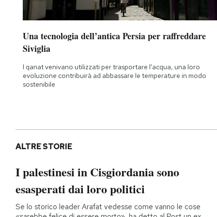
Una tecnologia dell’antica Persia per raffreddare
Siviglia
I qanat venivano utilizzati per trasportare l'acqua, una loro
evoluzione contribuirà ad abbassare le temperature in modo
sostenibile
ALTRE STORIE
I palestinesi in Cisgiordania sono
esasperati dai loro politici
Se lo storico leader Arafat vedesse come vanno le cose
«sarebbe felice di essere morto», ha detto al Post un ex