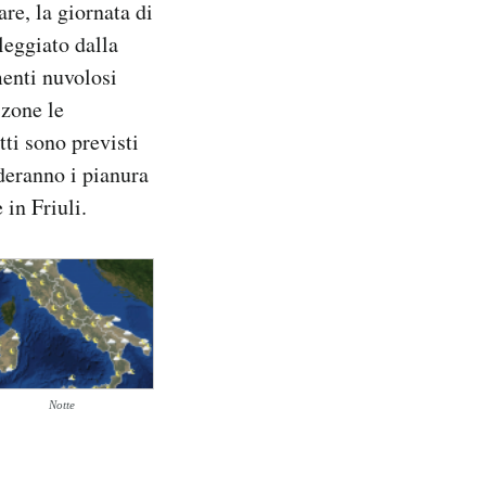
re, la giornata di
leggiato dalla
menti nuvolosi
 zone le
tti sono previsti
nderanno i pianura
 in Friuli.
Notte