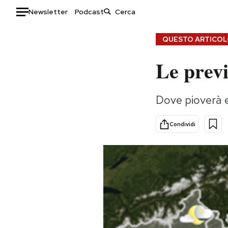
Newsletter
Podcast
Auto
QUESTO ARTICOLO
Le prev
HOME
Italia
Moda
Dove pioverà e
Mondo
Libri
Politica
Consumismi
Condividi
Tecnologia
Storie/Idee
Internet
Ok Boomer!
Scienza
Media
Cultura
Europa
Economia
Altrecose
Sport
Mondiali calcio 2026