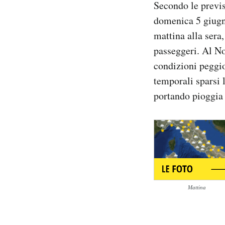
Secondo le previs
Notifiche mobile
domenica 5 giugno
Regala il Post
mattina alla sera
Hai bisogno di aiuto?
Esci
passeggeri. Al No
condizioni peggio
temporali sparsi 
portando pioggia 
Mattina