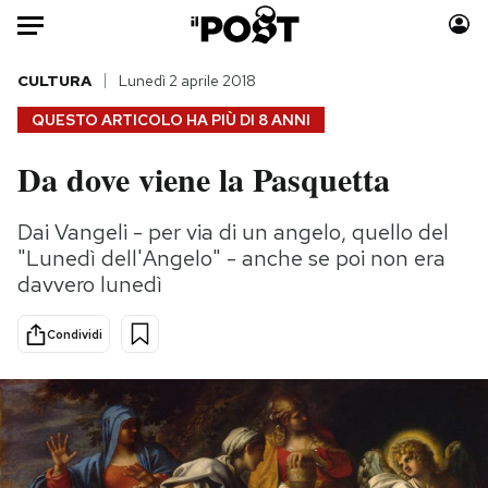
Auto
CULTURA
Lunedì 2 aprile 2018
QUESTO ARTICOLO HA PIÙ DI
8 ANNI
HOME
Da dove viene la Pasquetta
Italia
Moda
Mondo
Libri
Dai Vangeli - per via di un angelo, quello del
Politica
Consumismi
"Lunedì dell'Angelo" - anche se poi non era
Tecnologia
Storie/Idee
davvero lunedì
Internet
Ok Boomer!
Condividi
Scienza
Media
Cultura
Europa
Economia
Altrecose
Sport
Mondiali calcio 2026