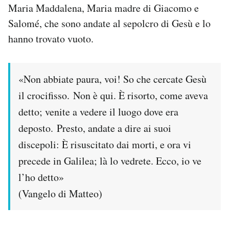
Maria Maddalena, Maria madre di Giacomo e
Notifiche mobile
Salomé, che sono andate al sepolcro di Gesù e lo
Regala il Post
Hai bisogno di aiuto?
hanno trovato vuoto.
Esci
«Non abbiate paura, voi! So che cercate Gesù
il crocifisso. Non è qui. È risorto, come aveva
detto; venite a vedere il luogo dove era
deposto. Presto, andate a dire ai suoi
discepoli: È risuscitato dai morti, e ora vi
precede in Galilea; là lo vedrete. Ecco, io ve
l’ho detto»
(Vangelo di Matteo)