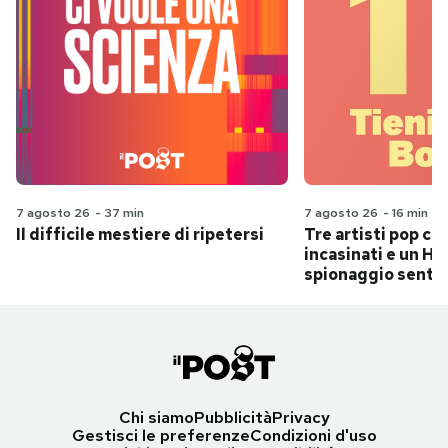
7 agosto 26
-
37 min
7 agosto 26
-
16 min
Il difficile mestiere di ripetersi
Tre artisti pop ch
incasinati e un Hit
spionaggio senti
Chi siamo
Pubblicità
Privacy
Gestisci le preferenze
Condizioni d'uso