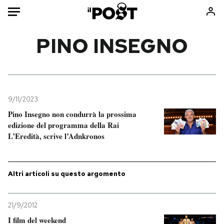
Auto
PINO INSEGNO
HOME
Italia
Moda
Mondo
Libri
9/11/2023
Politica
Consumismi
Pino Insegno non condurrà la prossima
edizione del programma della Rai
Tecnologia
Storie/Idee
L’Eredità, scrive l’Adnkronos
Internet
Ok Boomer!
Scienza
Media
Cultura
Europa
Altri articoli su questo argomento
Economia
Altrecose
Sport
Mondiali calcio 2026
21/9/2012
I film del weekend