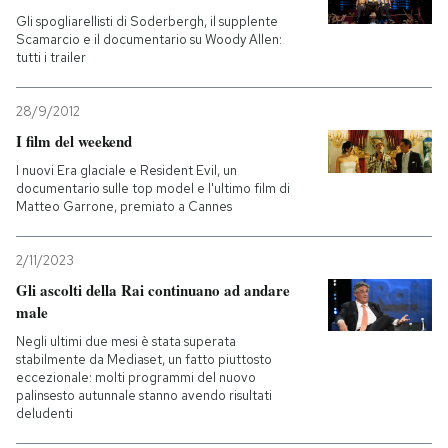
Gli spogliarellisti di Soderbergh, il supplente
Scamarcio e il documentario su Woody Allen:
PODCAST
tutti i trailer
NEWSLETTER
28/9/2012
I film del weekend
I nuovi Era glaciale e Resident Evil, un
I MIEI PREFERITI
documentario sulle top model e l'ultimo film di
Matteo Garrone, premiato a Cannes
SHOP
2/11/2023
Gli ascolti della Rai continuano ad andare
CALENDARIO
male
Negli ultimi due mesi è stata superata
stabilmente da Mediaset, un fatto piuttosto
AREA PERSONALE
eccezionale: molti programmi del nuovo
palinsesto autunnale stanno avendo risultati
Entra
deludenti