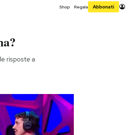
Abbonati
Shop
Regala
na?
le risposte a