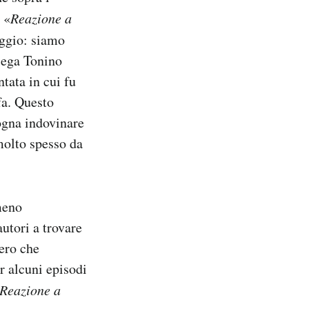
 «
Reazione a
aggio: siamo
piega Tonino
tata in cui fu
fa. Questo
ogna indovinare
molto spesso da
meno
autori a trovare
ero che
r alcuni episodi
Reazione a