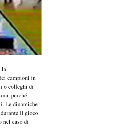
 la
dei campioni in
i o colleghi di
amma, perché
li. Le dinamiche
 durante il gioco
o nel caso di