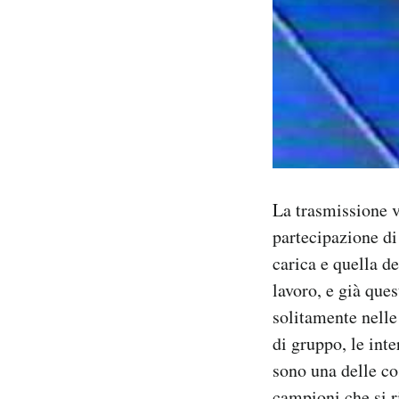
La trasmissione v
partecipazione di
carica e quella de
lavoro, e già que
solitamente nelle
di gruppo, le int
sono una delle cos
campioni che si r