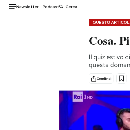
Newsletter
Podcast
Auto
QUESTO ARTICOLO
Cosa. Pi
HOME
Italia
Moda
Il quiz estivo 
Mondo
Libri
questa domand
Politica
Consumismi
Tecnologia
Storie/Idee
Condividi
Internet
Ok Boomer!
Scienza
Media
Cultura
Europa
Economia
Altrecose
Sport
Mondiali calcio 2026