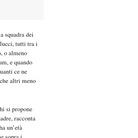
la squadra dei
ci, tutti tra i
o, o almeno
ram, e quando
uanti ce ne
nche altri meno
hi si propone
adre, racconta
ha un’età
e sopra i