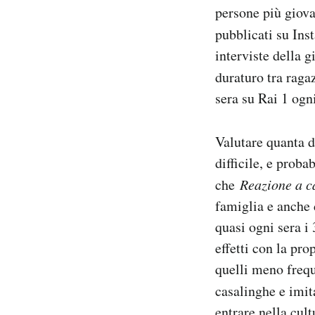
persone più giova
Notifiche mobile
Regala il Post
pubblicati su In
Hai bisogno di aiuto?
interviste della 
Esci
duraturo tra raga
sera su Rai 1 ogni
Valutare quanta d
difficile, e proba
che
Reazione a c
famiglia e anche 
quasi ogni sera i
effetti con la pr
quelli meno freq
casalinghe e imit
entrare nella cul