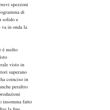
 brevi spezzoni
programma di
ù solido e
e va in onda la
e è molto
isto
rale visto in
atori superano
 ha coinciso in
anche peraltro
produzioni
o insomma fatto
tre la fine