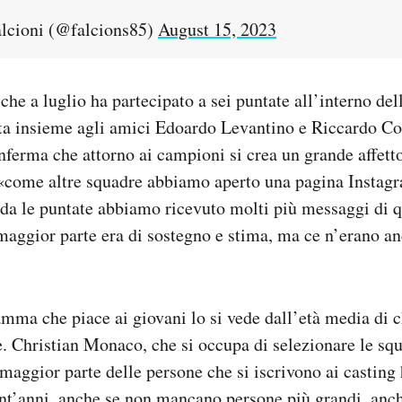
cioni (@falcions85)
August 15, 2023
che a luglio ha partecipato a sei puntate all’interno del
a insieme agli amici Edoardo Levantino e Riccardo Coluc
onferma che attorno ai campioni si crea un grande affett
«come altre squadre abbiamo aperto una pagina Instag
da le puntate abbiamo ricevuto molti più messaggi di q
maggior parte era di sostegno e stima, ma ce n’erano a
mma che piace ai giovani lo si vede dall’età media di c
 Christian Monaco, che si occupa di selezionare le squ
maggior parte delle persone che si iscrivono ai casting 
ant’anni, anche se non mancano persone più grandi, anch