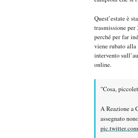
Quest’estate è st
trasmissione per 2
perché per far in
viene rubato alla
intervento sull’
online.
"Cosa, piccolet
A Reazione a C
assegnato nonos
pic.twitter.c