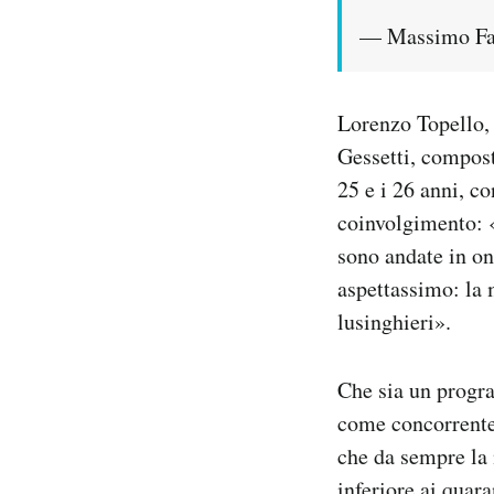
— Massimo Fal
Lorenzo Topello, 
Gessetti, compost
25 e i 26 anni, c
coinvolgimento: 
sono andate in on
aspettassimo: la 
lusinghieri».
Che sia un progra
come concorrente.
che da sempre la 
inferiore ai quar