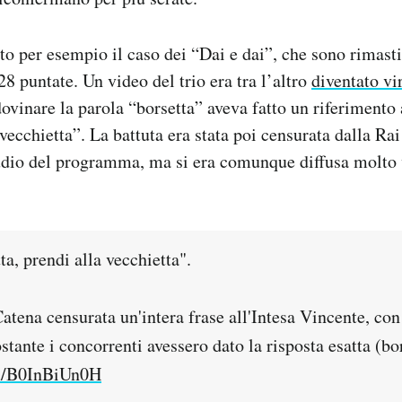
ato per esempio il caso dei “Dai e dai”, che sono rimast
8 puntate. Un video del trio era tra l’altro
diventato vi
dovinare la parola “borsetta” aveva fatto un riferimento
 vecchietta”. La battuta era stata poi censurata dalla Ra
audio del programma, ma si era comunque diffusa molto
ta, prendi alla vecchietta".
atena censurata un'intera frase all'Intesa Vincente, co
tante i concorrenti avessero dato la risposta esatta (bor
om/B0InBiUn0H