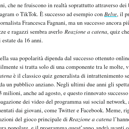
ni, che ne fruiscono in realtà soprattutto attraverso dei
stagram o TikTok. È successo ad esempio con
Belve
, il 
giornalista Francesca Fagnani, ma un successo ancora pi
zze e ragazzi sembra averlo
Reazione a catena
, quiz ch
 estate da 16 anni.
ella sua popolarità dipenda dal successo ottenuto onlin
bilmente si tratta solo di una componente tra le molte, v
atena
è il classico quiz generalista di intrattenimento se
da un pubblico anziano. Negli ultimi due anni gli spett
 3 milioni, anche ad agosto, e questo rinnovato successo
opagazione dei video del programma sui social network, 
uentati dai giovani, come Twitter e Facebook. Meme, ri
azioni del gioco principale di
Reazione a catena
l’hann
tura popolare, e il programma quest’anno andrà avanti ol