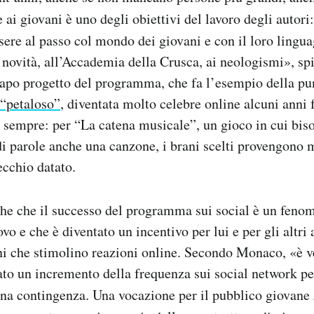
 ai giovani è uno degli obiettivi del lavoro degli autori:
sere al passo col mondo dei giovani e con il loro lingu
e novità, all’Accademia della Crusca, ai neologismi», s
capo progetto del programma, che fa l’esempio della pun
 “petaloso”
, diventata molto celebre online alcuni anni 
 sempre: per “La catena musicale”, un gioco in cui bis
 di parole anche una canzone, i brani scelti provengono 
ecchio datato.
che che il successo del programma sui social è un feno
o e che è diventato un incentivo per lui e per gli altri 
i che stimolino reazioni online.
Secondo Monaco, «è v
ato un incremento della frequenza sui social network pe
una contingenza. Una v
ocazione per il pubblico giovane