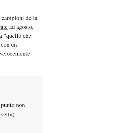
i campioni della
rale
ad agosto,
 a “quello che
i con un
 velocemente
n punto non
setta).