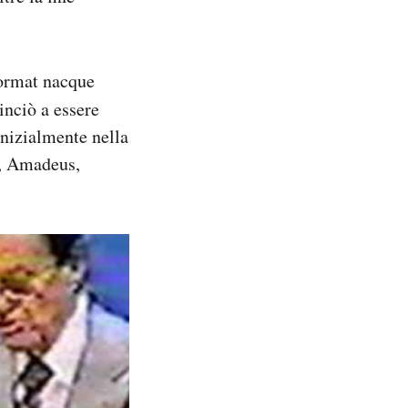
format nacque
nciò a essere
Inizialmente nella
o, Amadeus,