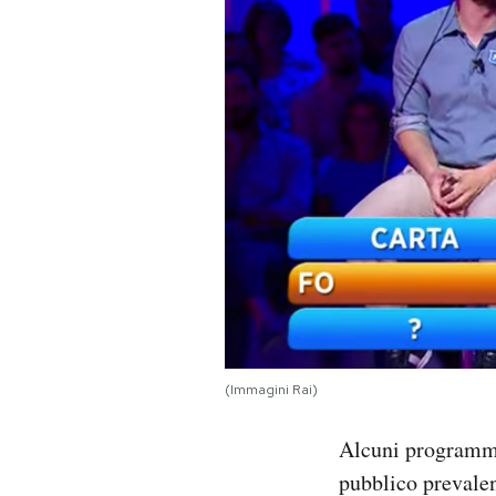
PODCAST
NEWSLETTER
I MIEI PREFERITI
SHOP
CALENDARIO
(Immagini Rai)
AREA PERSONALE
Alcuni programmi 
Area Personale
pubblico prevalen
Newsletter