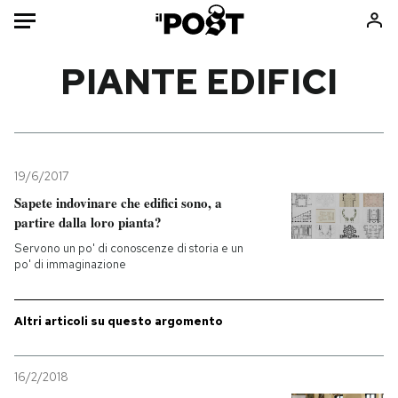
Auto
PIANTE EDIFICI
HOME
Italia
Moda
Mondo
Libri
19/6/2017
Politica
Consumismi
Sapete indovinare che edifici sono, a
partire dalla loro pianta?
Tecnologia
Storie/Idee
Servono un po' di conoscenze di storia e un
Internet
Ok Boomer!
po' di immaginazione
Scienza
Media
Cultura
Europa
Altri articoli su questo argomento
Economia
Altrecose
Sport
Mondiali calcio 2026
16/2/2018