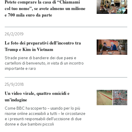
Potete comprare la casa di “Chiamami
col tuo nome”, se avete almeno un milione
PODCAST
e 700 mila euro da parte
NEWSLETTER
26/2/2019
Le foto dei preparativi dell’incontro tra
Trump e Kim in Vietnam
I MIEI PREFERITI
Strade piene di bandiere dei due paesi e
cartelloni di benvenuto, in vista di un incontro
importante e raro
SHOP
25/9/2018
CALENDARIO
Un video virale, quattro omicidi e
un’indagine
Come BBC ha scoperto – usando per lo più
AREA PERSONALE
risorse online accessibili a tutti – le circostanze
e i presunti responsabili dell'uccisione di due
Entra
donne e due bambini piccoli