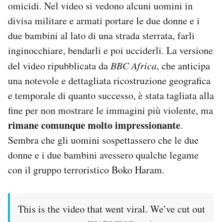
omicidi. Nel video si vedono alcuni uomini in
Notifiche mobile
divisa militare e armati portare le due donne e i
Regala il Post
due bambini al lato di una strada sterrata, farli
Hai bisogno di aiuto?
Esci
inginocchiare, bendarli e poi ucciderli. La versione
del video ripubblicata da
BBC Africa
, che anticipa
una notevole e dettagliata ricostruzione geografica
e temporale di quanto successo, è stata tagliata alla
fine per non mostrare le immagini più violente, ma
rimane comunque molto impressionante
.
Sembra che gli uomini sospettassero che le due
donne e i due bambini avessero qualche legame
con il gruppo terroristico Boko Haram.
This is the video that went viral. We’ve cut out