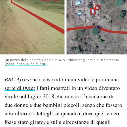
PODCAST
NEWSLETTER
I MIEI PREFERITI
Un pezzo della ricostruzione di BBC sul video degli omicidi in Camerun
(
Account YouTube di BBC
SHOP
BBC Africa
ha ricostruito
in un video
e poi in una
CALENDARIO
serie di tweet
i fatti mostrati in un video diventato
virale nel luglio 2018 che mostra l’uccisione di
due donne e due bambini piccoli, senza che fossero
AREA PERSONALE
noti ulteriori dettagli su quando e dove quel video
Area Personale
fosse stato girato, e sulle circostanze di quegli
Newsletter