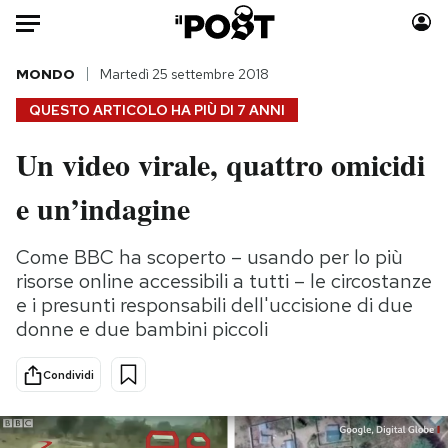
Auto
MONDO
Martedì 25 settembre 2018
QUESTO ARTICOLO HA PIÙ DI
7 ANNI
HOME
Un video virale, quattro omicidi
Italia
Moda
e un’indagine
Mondo
Libri
Politica
Consumismi
Come BBC ha scoperto – usando per lo più
Tecnologia
Storie/Idee
risorse online accessibili a tutti – le circostanze
Internet
Ok Boomer!
e i presunti responsabili dell'uccisione di due
Scienza
Media
donne e due bambini piccoli
Cultura
Europa
Economia
Altrecose
Condividi
Sport
Mondiali calcio 2026