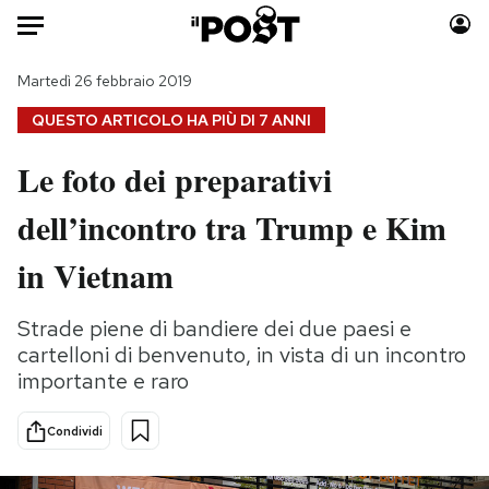
Auto
Martedì 26 febbraio 2019
QUESTO ARTICOLO HA PIÙ DI
7 ANNI
HOME
Le foto dei preparativi
Italia
Moda
dell’incontro tra Trump e Kim
Mondo
Libri
Politica
Consumismi
in Vietnam
Tecnologia
Storie/Idee
Internet
Ok Boomer!
Strade piene di bandiere dei due paesi e
Scienza
Media
cartelloni di benvenuto, in vista di un incontro
Cultura
Europa
importante e raro
Economia
Altrecose
Condividi
Sport
Mondiali calcio 2026