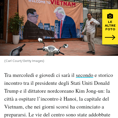
PODCAST
LE
ALTRE
NEWSLETTER
FOTO
I MIEI PREFERITI
(Carl Court/Getty Images)
SHOP
Tra mercoledì e giovedì ci sarà il
secondo
e storico
CALENDARIO
incontro tra il presidente degli Stati Uniti Donald
Trump e il dittatore nordcoreano Kim Jong-un: la
AREA PERSONALE
città a ospitare l’incontro è Hanoi, la capitale del
Vietnam, che nei giorni scorsi ha cominciato a
Area Personale
prepararsi. Le vie del centro sono state addobbate
Newsletter