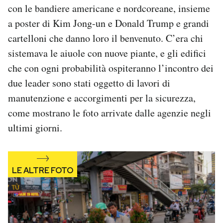
con le bandiere americane e nordcoreane, insieme
Notifiche mobile
Regala il Post
a poster di Kim Jong-un e Donald Trump e grandi
Hai bisogno di aiuto?
cartelloni che danno loro il benvenuto. C’era chi
Esci
sistemava le aiuole con nuove piante, e gli edifici
che con ogni probabilità ospiteranno l’incontro dei
due leader sono stati oggetto di lavori di
manutenzione e accorgimenti per la sicurezza,
come mostrano le foto arrivate dalle agenzie negli
ultimi giorni.