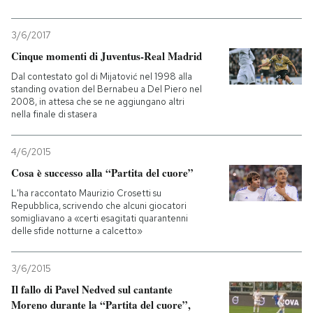
PODCAST
3/6/2017
Cinque momenti di Juventus-Real Madrid
NEWSLETTER
Dal contestato gol di Mijatović nel 1998 alla
standing ovation del Bernabeu a Del Piero nel
2008, in attesa che se ne aggiungano altri
nella finale di stasera
I MIEI PREFERITI
4/6/2015
SHOP
Cosa è successo alla “Partita del cuore”
L'ha raccontato Maurizio Crosetti su
Repubblica, scrivendo che alcuni giocatori
CALENDARIO
somigliavano a «certi esagitati quarantenni
delle sfide notturne a calcetto»
AREA PERSONALE
3/6/2015
Entra
Il fallo di Pavel Nedved sul cantante
Moreno durante la “Partita del cuore”,