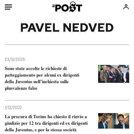
Auto
PAVEL NEDVED
HOME
Italia
Moda
Mondo
Libri
23/9/2025
Politica
Consumismi
Sono state accolte le richieste di
patteggiamento per alcuni ex dirigenti
Tecnologia
Storie/Idee
della Juventus nell’inchiesta sulle
Internet
Ok Boomer!
plusvalenze false
Scienza
Media
Cultura
Europa
1/12/2022
Economia
Altrecose
La procura di Torino ha chiesto il rinvio a
Sport
Mondiali calcio 2026
giudizio per 12 tra dirigenti ed ex dirigenti
della Juventus, e per la stessa società