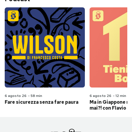
6 agosto 26
-
58 min
6 agosto 26
-
12 min
Fare sicurezza senza fare paura
Ma in Giappone n
mai?! con Flavio Pa