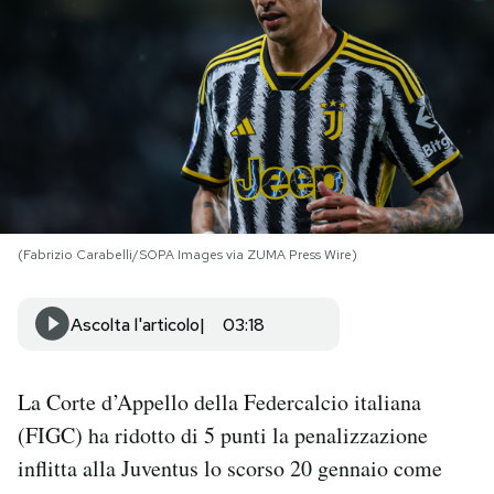
PODCAST
NEWSLETTER
I MIEI PREFERITI
(Fabrizio Carabelli/SOPA Images via ZUMA Press Wire)
SHOP
Ascolta l'articolo
03:18
CALENDARIO
La Corte d’Appello della Federcalcio italiana
AREA PERSONALE
(FIGC) ha ridotto di 5 punti la penalizzazione
Area Personale
inflitta alla Juventus lo scorso 20 gennaio come
Newsletter