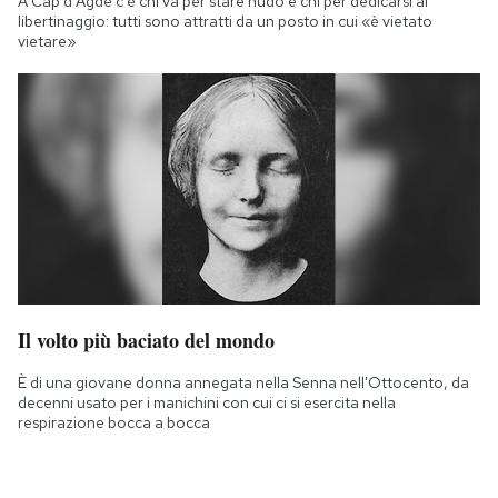
A Cap d'Agde c'è chi va per stare nudo e chi per dedicarsi al
libertinaggio: tutti sono attratti da un posto in cui «è vietato
vietare»
Il volto più baciato del mondo
È di una giovane donna annegata nella Senna nell'Ottocento, da
decenni usato per i manichini con cui ci si esercita nella
respirazione bocca a bocca