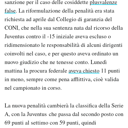
sanzione per il caso delle cosiddette
plusvalenze
Notifiche mobile
false
. La riformulazione della penalità era stata
Regala il Post
richiesta ad aprile dal Collegio di garanzia del
Hai bisogno di aiuto?
CONI, che nella sua sentenza nata dal ricorso della
Esci
Juventus contro il -15 iniziale aveva escluso o
ridimensionato le responsabilità di alcuni dirigenti
coinvolti nel caso, e per questo aveva ordinato un
nuovo giudizio che ne tenesse conto. Lunedì
mattina la procura federale
aveva chiesto
11 punti
in meno, sempre come pena afflittiva, cioè valida
nel campionato in corso.
La nuova penalità cambierà la classifica della Serie
A, con la Juventus che passa dal secondo posto con
69 punti al settimo con 59 punti, quindi