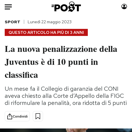
Auto
SPORT
Lunedì 22 maggio 2023
QUESTO ARTICOLO HA PIÙ DI
3 ANNI
HOME
La nuova penalizzazione della
Italia
Moda
Juventus è di 10 punti in
Mondo
Libri
Politica
Consumismi
classifica
Tecnologia
Storie/Idee
Internet
Ok Boomer!
Un mese fa il Collegio di garanzia del CONI
Scienza
Media
aveva chiesto alla Corte d’Appello della FIGC
Cultura
Europa
di riformulare la penalità, ora ridotta di 5 punti
Economia
Altrecose
Condividi
Sport
Mondiali calcio 2026