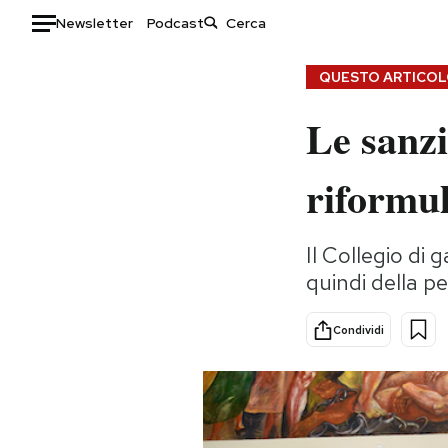
Newsletter
Podcast
Auto
QUESTO ARTICOLO
Le sanzi
HOME
Italia
Moda
riformu
Mondo
Libri
Politica
Consumismi
Il Collegio di 
Tecnologia
Storie/Idee
quindi della pe
Internet
Ok Boomer!
Scienza
Media
Condividi
Cultura
Europa
Economia
Altrecose
Sport
Mondiali calcio 2026