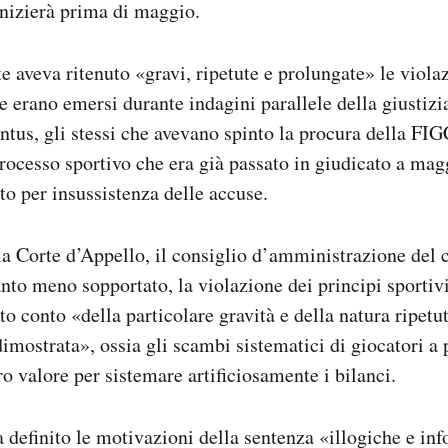
nizierà prima di maggio.
e aveva ritenuto «gravi, ripetute e prolungate» le viola
e erano emersi durante indagini parallele della giustizi
entus, gli stessi che avevano spinto la procura della FIG
processo sportivo che era già passato in giudicato a ma
o per insussistenza delle accuse.
a Corte d’Appello, il consiglio d’amministrazione del 
nto meno sopportato, la violazione dei principi sportiv
to conto «della particolare gravità e della natura ripetu
imostrata», ossia gli scambi sistematici di giocatori a p
ro valore per sistemare artificiosamente i bilanci.
 definito le motivazioni della sentenza «illogiche e in