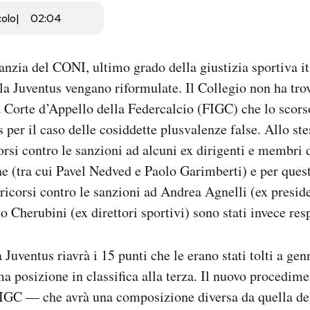
colo
02:04
ranzia del CONI, ultimo grado della giustizia sportiva it
lla Juventus vengano riformulate. Il Collegio non ha trov
a Corte d’Appello della Federcalcio (FIGC) che lo scor
 per il caso delle cosiddette plusvalenze false. Allo st
corsi contro le sanzioni ad alcuni ex dirigenti e membri 
 (tra cui Pavel Nedved e Paolo Garimberti) e per ques
 ricorsi contro le sanzioni ad Andrea Agnelli (ex presid
o Cherubini (ex direttori sportivi) sono stati invece resp
la Juventus riavrà i 15 punti che le erano stati tolti a ge
ma posizione in classifica alla terza. Il nuovo procedim
FIGC — che avrà una composizione diversa da quella de