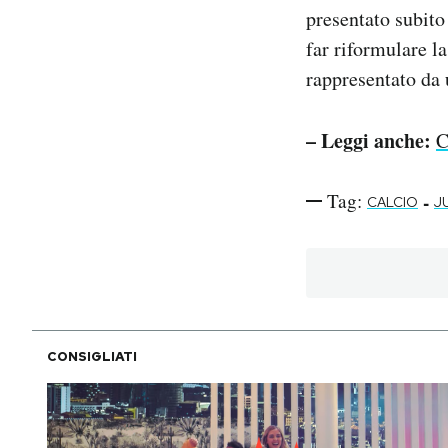
presentato subito
far riformulare l
rappresentato da
– Leggi anche:
C
Tag:
-
CALCIO
J
CONSIGLIATI