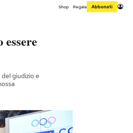
Abbonati
Shop
Regala
o essere
 del giudizio e
imossa