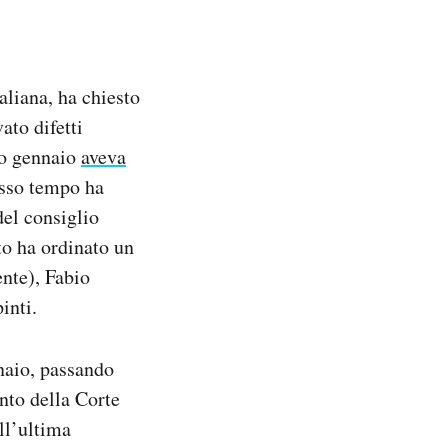
aliana, ha chiesto
ato difetti
so gennaio
aveva
esso tempo ha
del consiglio
to ha ordinato un
ente), Fabio
inti.
nnaio, passando
ento della Corte
ll’ultima