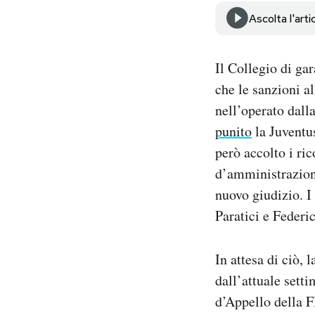
Notifiche mobile
Ascolta l'arti
Regala il Post
Hai bisogno di aiuto?
Il Collegio di ga
Esci
che le sanzioni a
nell’operato dall
punito
la Juventus
però accolto i ri
d’amministrazione
nuovo giudizio. I
Paratici e Federic
In attesa di ciò, 
dall’attuale setti
d’Appello della 