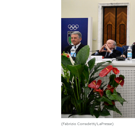
PODCAST
NEWSLETTER
I MIEI PREFERITI
SHOP
CALENDARIO
AREA PERSONALE
Area Personale
(Fabrizio Corradetti/LaPresse)
Newsletter