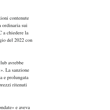
zioni contenute
a ordinaria sui
C a chiedere la
ggio del 2022 con
club avrebbe
i». La sanzione
ta e prolungata
rezzi ritenuti
fondate» e aveva