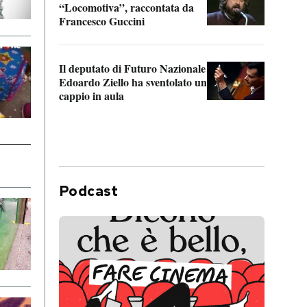
“Locomotiva”, raccontata da
inseg
Francesco Guccini
Khers
Il deputato di Futuro Nazionale
La pl
Edoardo Ziello ha sventolato un
da P
cappio in aula
Podcast