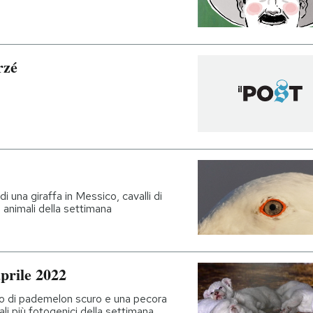
rzé
i una giraffa in Messico, cavalli di
i animali della settimana
prile 2022
olo di pademelon scuro e una pecora
li più fotogenici della settimana