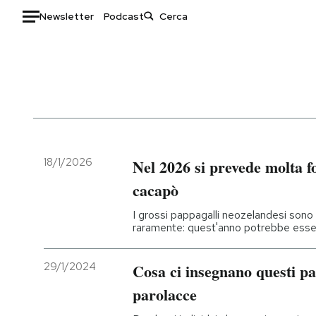
Newsletter
Podcast
Auto
HOME
Italia
Moda
Mondo
Libri
Politica
Consumismi
18/1/2026
Nel 2026 si prevede molta f
Tecnologia
Storie/Idee
cacapò
Internet
Ok Boomer!
I grossi pappagalli neozelandesi sono
Scienza
Media
raramente: quest'anno potrebbe esser
Cultura
Europa
Economia
Altrecose
29/1/2024
Cosa ci insegnano questi pap
Sport
Mondiali calcio 2026
parolacce