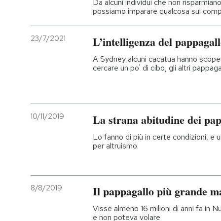
Da alcuni individui che non risparmiano 
possiamo imparare qualcosa sul com
PODCAST
23/7/2021
L’intelligenza del pappagal
NEWSLETTER
A Sydney alcuni cacatua hanno scoperto
cercare un po' di cibo, gli altri pappa
I MIEI PREFERITI
10/11/2019
La strana abitudine dei papp
SHOP
Lo fanno di più in certe condizioni, e
per altruismo
CALENDARIO
AREA PERSONALE
8/8/2019
Il pappagallo più grande m
Entra
Visse almeno 16 milioni di anni fa in 
e non poteva volare