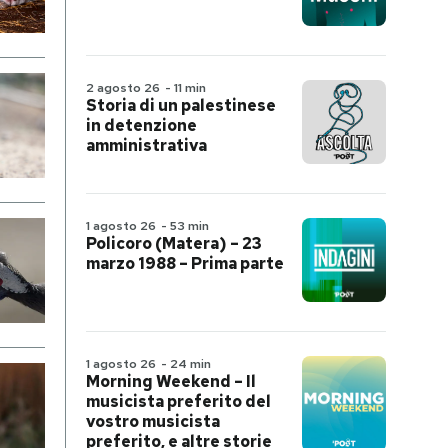
2 agosto 26
-
11 min
Storia di un palestinese
in detenzione
amministrativa
1 agosto 26
-
53 min
Policoro (Matera) – 23
marzo 1988 – Prima parte
1 agosto 26
-
24 min
Morning Weekend – Il
musicista preferito del
vostro musicista
preferito, e altre storie