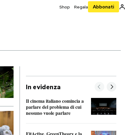
Abbonati
Shop
Regala
In evidenza
Il cinema italiano comincia a
A cos
parlare del problema di cui
nessuno vuole parlare
Cosa 
FitActive, GreenTheory e la