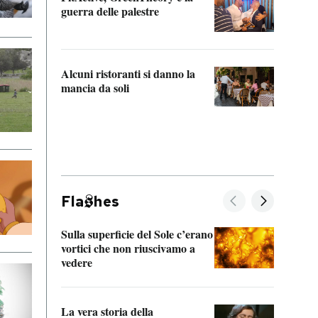
“Odis
guerra delle palestre
Che s
strum
Alcuni ristoranti si danno la
mancia da soli
Fla
hes
Sulla superficie del Sole c’erano
Il fi
vortici che non riuscivamo a
facen
vedere
dentr
La vera storia della
Il vi