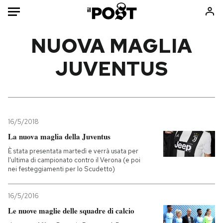
Auto
NUOVA MAGLIA
JUVENTUS
HOME
Italia
Moda
Mondo
Libri
Politica
Consumismi
16/5/2018
Tecnologia
Storie/Idee
La nuova maglia della Juventus
Internet
Ok Boomer!
È stata presentata martedì e verrà usata per
Scienza
Media
l'ultima di campionato contro il Verona (e poi
nei festeggiamenti per lo Scudetto)
Cultura
Europa
Economia
Altrecose
16/5/2016
Sport
Mondiali calcio 2026
Le nuove maglie delle squadre di calcio