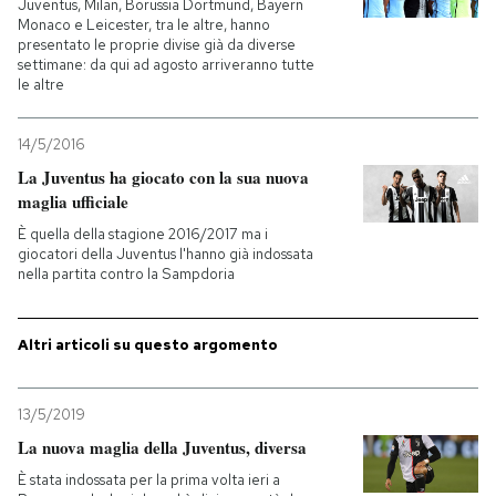
Juventus, Milan, Borussia Dortmund, Bayern
Monaco e Leicester, tra le altre, hanno
PODCAST
presentato le proprie divise già da diverse
settimane: da qui ad agosto arriveranno tutte
le altre
NEWSLETTER
14/5/2016
La Juventus ha giocato con la sua nuova
I MIEI PREFERITI
maglia ufficiale
È quella della stagione 2016/2017 ma i
giocatori della Juventus l'hanno già indossata
SHOP
nella partita contro la Sampdoria
CALENDARIO
Altri articoli su questo argomento
AREA PERSONALE
13/5/2019
La nuova maglia della Juventus, diversa
Entra
È stata indossata per la prima volta ieri a