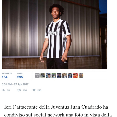
PODCAST
NEWSLETTER
I MIEI PREFERITI
SHOP
CALENDARIO
AREA PERSONALE
Ieri l’attaccante della Juventus Juan Cuadrado ha
Area Personale
condiviso sui social network una foto in vista della
Newsletter