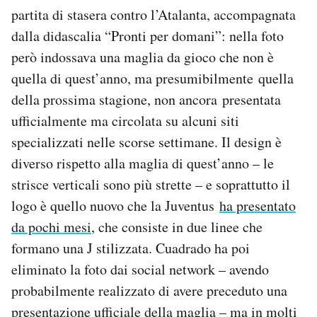
Notifiche mobile
partita di stasera contro l’Atalanta, accompagnata
Regala il Post
dalla didascalia “Pronti per domani”: nella foto
Hai bisogno di aiuto?
però indossava una maglia da gioco che non è
Esci
quella di quest’anno, ma presumibilmente quella
della prossima stagione, non ancora presentata
ufficialmente ma circolata su alcuni siti
specializzati nelle scorse settimane. Il design è
diverso rispetto alla maglia di quest’anno – le
strisce verticali sono più strette – e soprattutto il
logo è quello nuovo che la Juventus
ha presentato
da pochi mesi
, che consiste in due linee che
formano una J stilizzata. Cuadrado ha poi
eliminato la foto dai social network – avendo
probabilmente realizzato di avere preceduto una
presentazione ufficiale della maglia – ma in molti