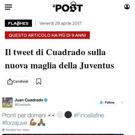
Auto
FLA
HES
Venerdì 28 aprile 2017
QUESTO ARTICOLO HA PIÙ DI
9 ANNI
HOME
Il tweet di Cuadrado sulla
Italia
Moda
Mondo
Libri
nuova maglia della Juventus
Politica
Consumismi
Tecnologia
Storie/Idee
Condividi
Internet
Ok Boomer!
Scienza
Media
Cultura
Europa
Economia
Altrecose
Sport
Mondiali calcio 2026