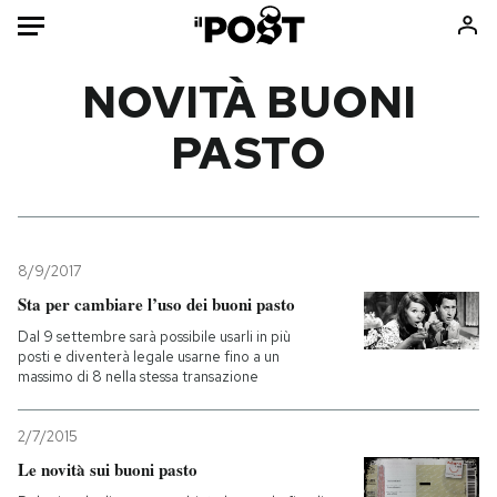
Auto
NOVITÀ BUONI
PASTO
HOME
Italia
Moda
Mondo
Libri
Politica
Consumismi
8/9/2017
Tecnologia
Storie/Idee
Sta per cambiare l’uso dei buoni pasto
Internet
Ok Boomer!
Dal 9 settembre sarà possibile usarli in più
Scienza
Media
posti e diventerà legale usarne fino a un
massimo di 8 nella stessa transazione
Cultura
Europa
Economia
Altrecose
2/7/2015
Sport
Mondiali calcio 2026
Le novità sui buoni pasto