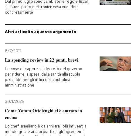
Dal primo luglio sono cambiate le regole fiscali
sui buoni pasto elettronici: cosa vuol dire
PODCAST
concretamente
Altri articoli su questo argomento
NEWSLETTER
6/7/2012
I MIEI PREFERITI
La spending review in 22 punti, brevi
Le cose da sapere sul decreto del governo
SHOP
per ridurre la spesa, dalla sanità alla scuola
passando per gli uffici della pubblica
amministrazione
CALENDARIO
30/1/2025
Come Yotam Ottolenghi ci è entrato in
AREA PERSONALE
cucina
Entra
Lo chef israeliano è da anni tra i più influenti al
mondo grazie ai suoi piatti e agli ingredienti