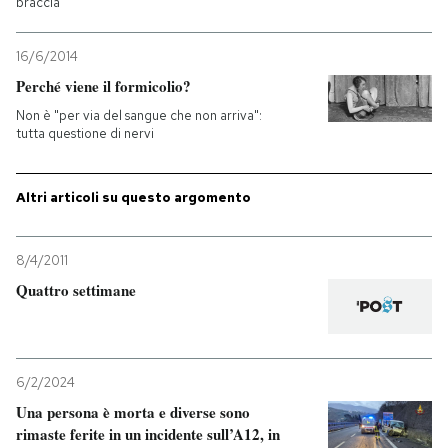
braccia
PODCAST
16/6/2014
Perché viene il formicolio?
NEWSLETTER
Non è "per via del sangue che non arriva":
tutta questione di nervi
I MIEI PREFERITI
Altri articoli su questo argomento
SHOP
8/4/2011
Quattro settimane
CALENDARIO
AREA PERSONALE
6/2/2024
Una persona è morta e diverse sono
Entra
rimaste ferite in un incidente sull’A12, in