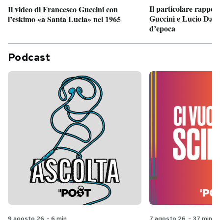
Il particolare rappor
Il video di Francesco Guccini con
Guccini e Lucio Dalla
l’eskimo «a Santa Lucia» nel 1965
d’epoca
Podcast
9 agosto 26
-
6 min
7 agosto 26
-
37 min