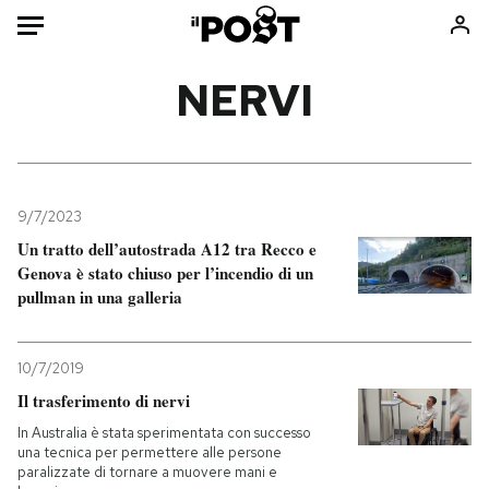
Auto
NERVI
HOME
Italia
Moda
Mondo
Libri
9/7/2023
Politica
Consumismi
Un tratto dell’autostrada A12 tra Recco e
Genova è stato chiuso per l’incendio di un
Tecnologia
Storie/Idee
pullman in una galleria
Internet
Ok Boomer!
Scienza
Media
10/7/2019
Cultura
Europa
Il trasferimento di nervi
Economia
Altrecose
In Australia è stata sperimentata con successo
Sport
Mondiali calcio 2026
una tecnica per permettere alle persone
paralizzate di tornare a muovere mani e