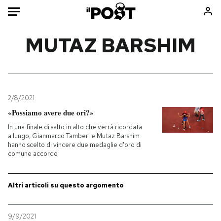
Auto
MUTAZ BARSHIM
HOME
Italia
Moda
Mondo
Libri
2/8/2021
Politica
Consumismi
«Possiamo avere due ori?»
Tecnologia
Storie/Idee
In una finale di salto in alto che verrà ricordata
a lungo, Gianmarco Tamberi e Mutaz Barshim
Internet
Ok Boomer!
hanno scelto di vincere due medaglie d'oro di
Scienza
Media
comune accordo
Cultura
Europa
Economia
Altrecose
Altri articoli su questo argomento
Sport
Mondiali calcio 2026
9/9/2021