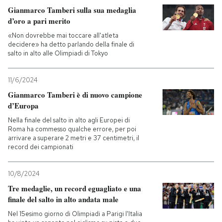
Gianmarco Tamberi sulla sua medaglia
d’oro a pari merito
PODCAST
«Non dovrebbe mai toccare all'atleta
decidere» ha detto parlando della finale di
NEWSLETTER
salto in alto alle Olimpiadi di Tokyo
11/6/2024
I MIEI PREFERITI
Gianmarco Tamberi è di nuovo campione
d’Europa
SHOP
Nella finale del salto in alto agli Europei di
Roma ha commesso qualche errore, per poi
arrivare a superare 2 metri e 37 centimetri, il
record dei campionati
CALENDARIO
10/8/2024
AREA PERSONALE
Tre medaglie, un record eguagliato e una
finale del salto in alto andata male
Entra
Nel 15esimo giorno di Olimpiadi a Parigi l'Italia