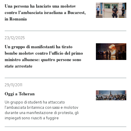
Una persona ha lanciato una molotov
contro l’ambasciata israeliana a Bucarest,
PODCAST
in Romania
NEWSLETTER
23/12/2025
Un gruppo di manifestanti ha tirato
I MIEI PREFERITI
bombe molotov contro l’ufficio del primo
ministro albanese: quattro persone sono
state arrestate
SHOP
29/11/2011
CALENDARIO
Oggi a Teheran
Un gruppo di studenti ha attaccato
l'ambasciata britannica con sassi e molotov
AREA PERSONALE
durante una manifestazione di protesta, gli
impiegati sono riusciti a fuggire
Entra