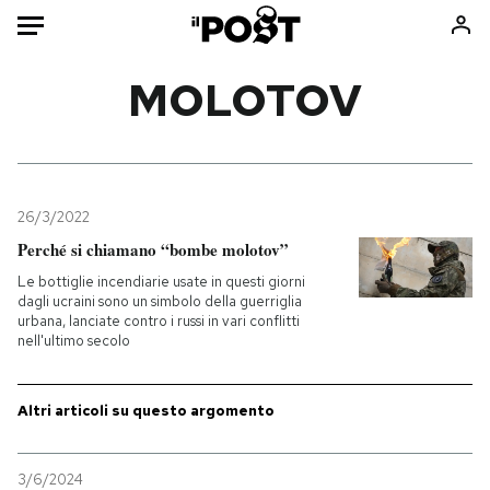
Auto
MOLOTOV
HOME
Italia
Moda
Mondo
Libri
26/3/2022
Politica
Consumismi
Perché si chiamano “bombe molotov”
Tecnologia
Storie/Idee
Le bottiglie incendiarie usate in questi giorni
dagli ucraini sono un simbolo della guerriglia
Internet
Ok Boomer!
urbana, lanciate contro i russi in vari conflitti
Scienza
Media
nell'ultimo secolo
Cultura
Europa
Economia
Altrecose
Altri articoli su questo argomento
Sport
Mondiali calcio 2026
3/6/2024