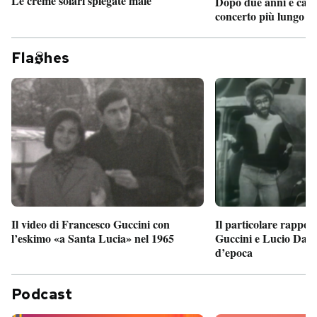
Le creme solari spiegate male
Dopo due anni è camb
concerto più lungo d
Fla
hes
Il particolare rappor
Il video di Francesco Guccini con
Guccini e Lucio Dalla
l’eskimo «a Santa Lucia» nel 1965
d’epoca
Podcast