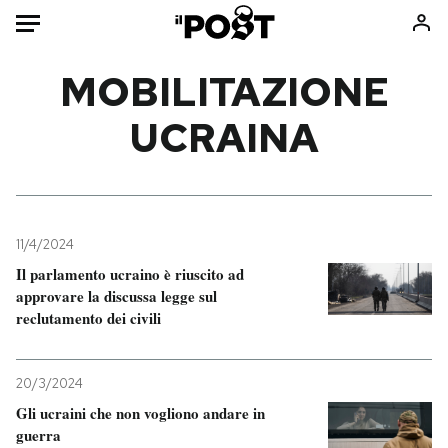
Auto
MOBILITAZIONE
UCRAINA
HOME
Italia
Moda
Mondo
Libri
Politica
Consumismi
11/4/2024
Tecnologia
Storie/Idee
Il parlamento ucraino è riuscito ad
Internet
Ok Boomer!
approvare la discussa legge sul
Scienza
Media
reclutamento dei civili
Cultura
Europa
Economia
Altrecose
20/3/2024
Sport
Mondiali calcio 2026
Gli ucraini che non vogliono andare in
guerra