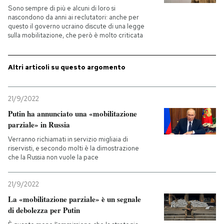
Sono sempre di più e alcuni di loro si
nascondono da anni ai reclutatori: anche per
PODCAST
questo il governo ucraino discute di una legge
sulla mobilitazione, che però è molto criticata
NEWSLETTER
Altri articoli su questo argomento
I MIEI PREFERITI
21/9/2022
Putin ha annunciato una «mobilitazione
SHOP
parziale» in Russia
Verranno richiamati in servizio migliaia di
riservisti, e secondo molti è la dimostrazione
CALENDARIO
che la Russia non vuole la pace
AREA PERSONALE
21/9/2022
La «mobilitazione parziale» è un segnale
Entra
di debolezza per Putin