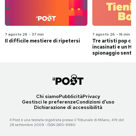
7 agosto 26
-
37 min
7 agosto 26
-
16 min
Il difficile mestiere di ripetersi
Tre artisti pop ch
incasinati e un Hit
spionaggio senti
Chi siamo
Pubblicità
Privacy
Gestisci le preferenze
Condizioni d'uso
Dichiarazione di accessibilità
Il Post è una testata registrata presso il Tribunale di Milano, 419 del
28 settembre 2009 - ISSN 2610-9980