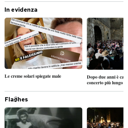
In evidenza
Le creme solari spiegate male
Dopo due anni è camb
concerto più lungo d
Fla
hes