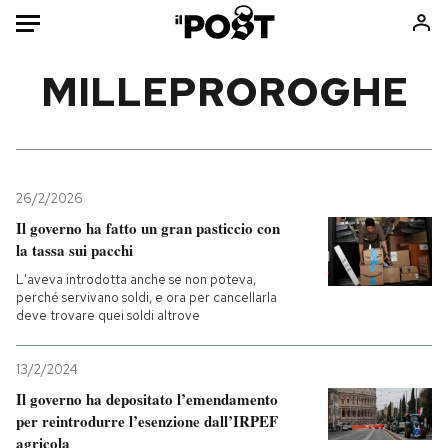
Auto
MILLEPROROGHE
HOME
Italia
Moda
Mondo
Libri
26/2/2026
Politica
Consumismi
Il governo ha fatto un gran pasticcio con
la tassa sui pacchi
Tecnologia
Storie/Idee
L'aveva introdotta anche se non poteva,
Internet
Ok Boomer!
perché servivano soldi, e ora per cancellarla
Scienza
Media
deve trovare quei soldi altrove
Cultura
Europa
Economia
Altrecose
13/2/2024
Il governo ha depositato l’emendamento
Sport
Mondiali calcio 2026
per reintrodurre l’esenzione dall’IRPEF
agricola