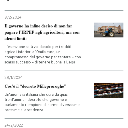
PODCAST
9/2/2024
Il governo ha infine deciso di non far
NEWSLETTER
pagare l’IRPEF agli agricoltori, ma con
alcuni limiti
L'esenzione sarà valida solo per i redditi
I MIEI PREFERITI
agricoli inferiori a 10mila euro, un
compromesso del governo per tentare – con
scarso successo – di tenere buona la Lega
SHOP
29/1/2024
Cos’è il “decreto Milleproroghe”
CALENDARIO
Un'anomalia italiana che dura da quasi
trent'anni: un decreto che governo e
parlamento riempiono di norme diversissime
AREA PERSONALE
prossime alla scadenza
Entra
24/2/2022