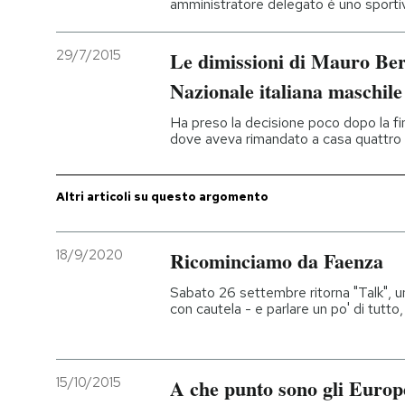
amministratore delegato è uno sporti
PODCAST
29/7/2015
Le dimissioni di Mauro Ber
Nazionale italiana maschile 
NEWSLETTER
Ha preso la decisione poco dopo la fi
dove aveva rimandato a casa quattro tit
I MIEI PREFERITI
Altri articoli su questo argomento
SHOP
18/9/2020
Ricominciamo da Faenza
CALENDARIO
Sabato 26 settembre ritorna "Talk", u
con cautela - e parlare un po' di tutto,
AREA PERSONALE
Entra
15/10/2015
A che punto sono gli Europe