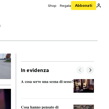
Abbonati
Shop
Regala
O
In evidenza
A cosa serve una scena di sesso?
La “I
bolog
Cosa hanno pensato di
Se sa