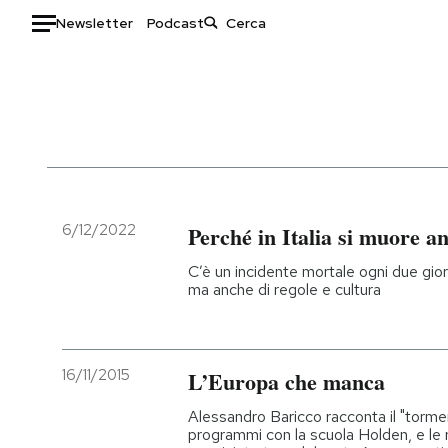
Newsletter
Podcast
Auto
HOME
Italia
Moda
Mondo
Libri
Politica
Consumismi
6/12/2022
Perché in Italia si muore a
Tecnologia
Storie/Idee
C’è un incidente mortale ogni due giorn
Internet
Ok Boomer!
ma anche di regole e cultura
Scienza
Media
Cultura
Europa
Economia
Altrecose
16/11/2015
L’Europa che manca
Sport
Mondiali calcio 2026
Alessandro Baricco racconta il "tormen
programmi con la scuola Holden, e le r