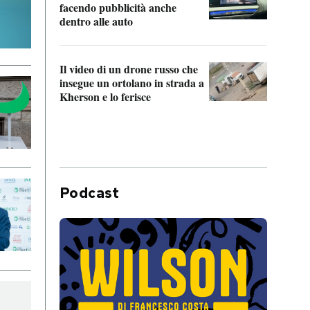
Franc
facendo pubblicità anche
dello
dentro alle auto
Una 
Il video di un drone russo che
statun
insegue un ortolano in strada a
afric
Kherson e lo ferisce
Podcast