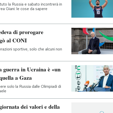
tuto la Russia e sabato incontrerà in
rea Giani: le cose da sapere
edeva di prorogare
agò al CONI
razioni sportive, solo che alcuni non
la guerra in Ucraina è «un
 quella a Gaza
re solo la Russia dalle Olimpiadi di
aele
iornata dei valori e della