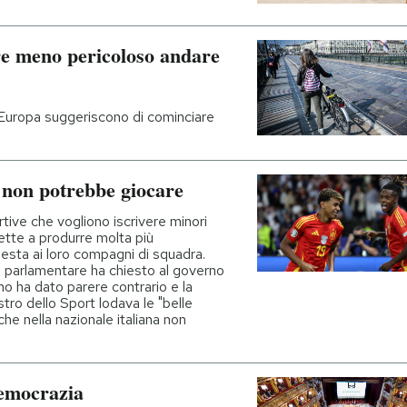
re meno pericoloso andare
 Europa suggeriscono di cominciare
 non potrebbe giocare
tive che vogliono iscrivere minori
ette a produrre molta più
iesta ai loro compagni di squadra.
o parlamentare ha chiesto al governo
no ha dato parere contrario e la
tro dello Sport lodava le "belle
he nella nazionale italiana non
Democrazia