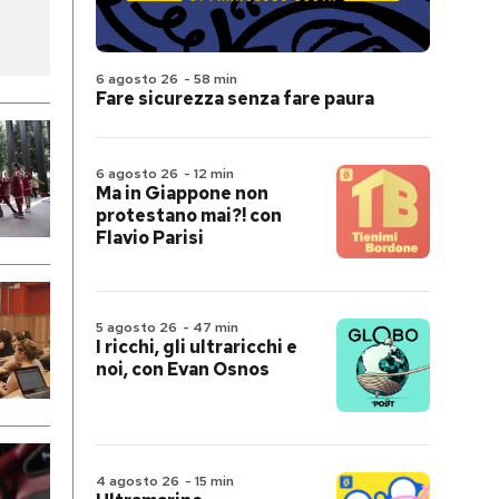
6 agosto 26
-
58 min
Fare sicurezza senza fare paura
6 agosto 26
-
12 min
Ma in Giappone non
protestano mai?! con
Flavio Parisi
5 agosto 26
-
47 min
I ricchi, gli ultraricchi e
noi, con Evan Osnos
4 agosto 26
-
15 min