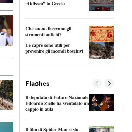
“Odissea” in Grecia
vedi 
Che suono facevano gli
strumenti antichi?
Le capre sono utili per
prevenire gli incendi boschivi
Fla
hes
Il deputato di Futuro Nazionale
La pl
Edoardo Ziello ha sventolato un
da P
cappio in aula
La de
Il film di Spider-Man si sta