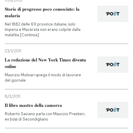
17/8/2015
Storie di progresso poco conosciute: la
PODCAST
malaria
Nel 1882 delle 69 province italiane, solo
Imperia e Macerata non erano colpite dalla
NEWSLETTER
malattia [Continua]
23/1/2011
I MIEI PREFERITI
La redazione del New York Times diventa
online
SHOP
Maurizio Molinari spiega il modo di lavorare
del giornale
CALENDARIO
8/2/2011
Il libro mastro della camorra
AREA PERSONALE
Roberto Saviano parla con Maurizio Prestieri,
ex boss di Secondigliano
Entra