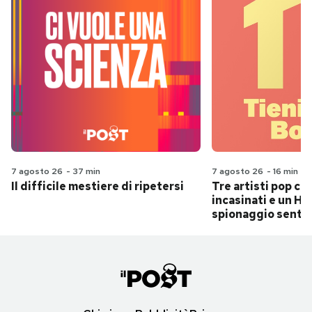
7 agosto 26
-
37 min
7 agosto 26
-
16 min
Il difficile mestiere di ripetersi
Tre artisti pop ch
incasinati e un Hit
spionaggio senti