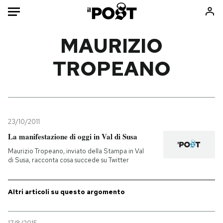
Auto
MAURIZIO
TROPEANO
HOME
Italia
Moda
Mondo
Libri
Politica
Consumismi
23/10/2011
Tecnologia
Storie/Idee
La manifestazione di oggi in Val di Susa
Internet
Ok Boomer!
Maurizio Tropeano, inviato della Stampa in Val
Scienza
Media
di Susa, racconta cosa succede su Twitter
Cultura
Europa
Economia
Altrecose
Altri articoli su questo argomento
Sport
Mondiali calcio 2026