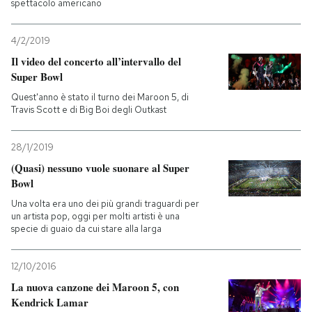
spettacolo americano
PODCAST
4/2/2019
Il video del concerto all’intervallo del
NEWSLETTER
Super Bowl
Quest'anno è stato il turno dei Maroon 5, di
Travis Scott e di Big Boi degli Outkast
I MIEI PREFERITI
28/1/2019
SHOP
(Quasi) nessuno vuole suonare al Super
Bowl
Una volta era uno dei più grandi traguardi per
CALENDARIO
un artista pop, oggi per molti artisti è una
specie di guaio da cui stare alla larga
AREA PERSONALE
12/10/2016
La nuova canzone dei Maroon 5, con
Entra
Kendrick Lamar