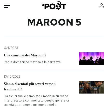
Auto
MAROON 5
HOME
Italia
Moda
Mondo
Libri
6/4/2023
Politica
Consumismi
Una canzone dei Maroon 5
Tecnologia
Storie/Idee
Per le domeniche mattina e le partenze
Internet
Ok Boomer!
Scienza
Media
10/10/2022
Cultura
Europa
Siamo diventati più severi verso i
tradimenti?
Economia
Altrecose
Sport
Mondiali calcio 2026
Da alcuni anni è cambiato il modo in cui viene
interpretato e commentato questo genere di
scandali, perlomeno nel mondo dello