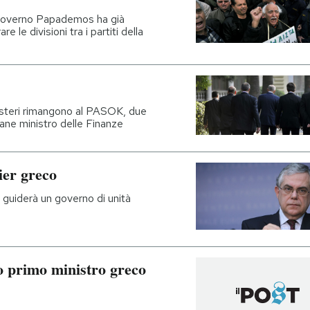
l governo Papademos ha già
 le divisioni tra i partiti della
steri rimangono al PASOK, due
mane ministro delle Finanze
ier greco
 guiderà un governo di unità
o primo ministro greco