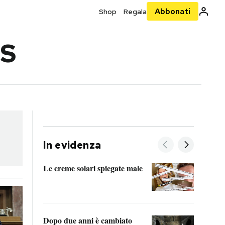
Abbonati
Shop
Regala
S
In evidenza
Le creme solari spiegate male
FitAc
guerr
Dopo due anni è cambiato
A cos