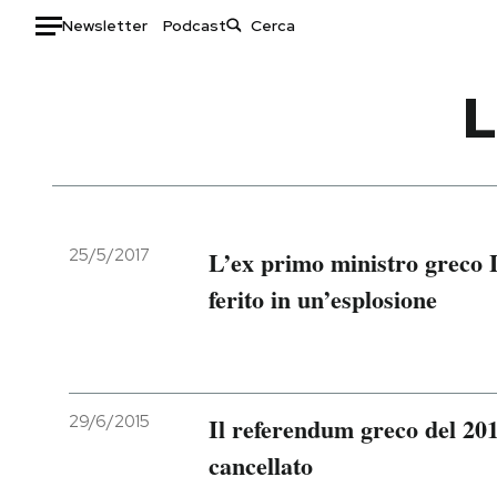
Newsletter
Podcast
Auto
HOME
Italia
Moda
Mondo
Libri
Politica
Consumismi
25/5/2017
L’ex primo ministro greco 
Tecnologia
Storie/Idee
ferito in un’esplosione
Internet
Ok Boomer!
Scienza
Media
Cultura
Europa
Economia
Altrecose
29/6/2015
Il referendum greco del 20
Sport
Mondiali calcio 2026
cancellato