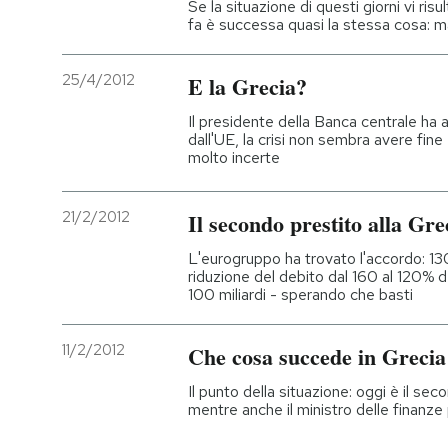
Se la situazione di questi giorni vi ris
fa è successa quasi la stessa cosa: m
PODCAST
25/4/2012
E la Grecia?
NEWSLETTER
Il presidente della Banca centrale ha a
dall'UE, la crisi non sembra avere fine 
molto incerte
I MIEI PREFERITI
21/2/2012
Il secondo prestito alla Gre
SHOP
L'eurogruppo ha trovato l'accordo: 130
riduzione del debito dal 160 al 120% del
100 miliardi - sperando che basti
CALENDARIO
11/2/2012
Che cosa succede in Grecia
AREA PERSONALE
Il punto della situazione: oggi è il se
mentre anche il ministro delle finanze p
Entra