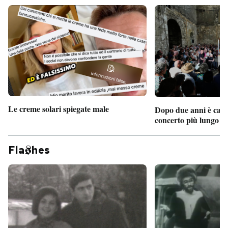
PODCAST
NEWSLETTER
I MIEI PREFERITI
Le creme solari spiegate male
Dopo due anni è camb
concerto più lungo d
SHOP
Fla
hes
CALENDARIO
AREA PERSONALE
Entra