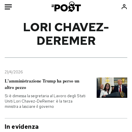
Auto
LORI CHAVEZ-
DEREMER
HOME
Italia
Moda
Mondo
Libri
Politica
Consumismi
21/4/2026
Tecnologia
Storie/Idee
L’amministrazione Trump ha perso un
Internet
Ok Boomer!
altro pezzo
Scienza
Media
Si è dimessa la segretaria al Lavoro degli Stati
Cultura
Europa
Uniti Lori Chavez-DeRemer: è la terza
ministra a lasciare il governo
Economia
Altrecose
Sport
Mondiali calcio 2026
In evidenza