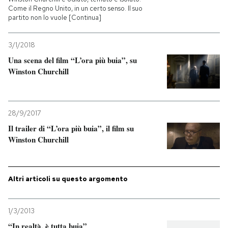
Come il Regno Unito, in un certo senso. Il suo
partito non lo vuole [Continua]
PODCAST
3/1/2018
NEWSLETTER
Una scena del film “L’ora più buia”, su
Winston Churchill
I MIEI PREFERITI
28/9/2017
SHOP
Il trailer di “L’ora più buia”, il film su
Winston Churchill
CALENDARIO
Altri articoli su questo argomento
AREA PERSONALE
Entra
1/3/2013
“In realtà, è tutta buia”