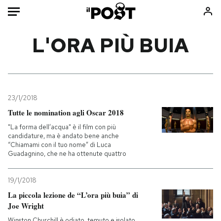
Auto
L'ORA PIÙ BUIA
HOME
Italia
Moda
Mondo
Libri
23/1/2018
Politica
Consumismi
Tutte le nomination agli Oscar 2018
Tecnologia
Storie/Idee
"La forma dell’acqua" è il film con più
candidature, ma è andato bene anche
Internet
Ok Boomer!
“Chiamami con il tuo nome” di Luca
Scienza
Media
Guadagnino, che ne ha ottenute quattro
Cultura
Europa
19/1/2018
Economia
Altrecose
La piccola lezione de “L’ora più buia” di
Sport
Mondiali calcio 2026
Joe Wright
Winston Churchill è odiato, temuto e isolato.