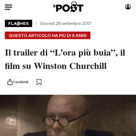
Auto
FLA
HES
Giovedì 28 settembre 2017
QUESTO ARTICOLO HA PIÙ DI
8 ANNI
HOME
Il trailer di “L’ora più buia”, il
Italia
Moda
Mondo
Libri
film su Winston Churchill
Politica
Consumismi
Tecnologia
Storie/Idee
Condividi
Internet
Ok Boomer!
Scienza
Media
Cultura
Europa
Economia
Altrecose
Sport
Mondiali calcio 2026