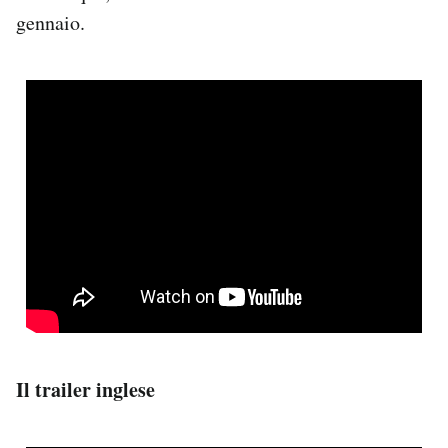
Notifiche mobile
gennaio.
Regala il Post
Hai bisogno di aiuto?
Esci
Il trailer inglese