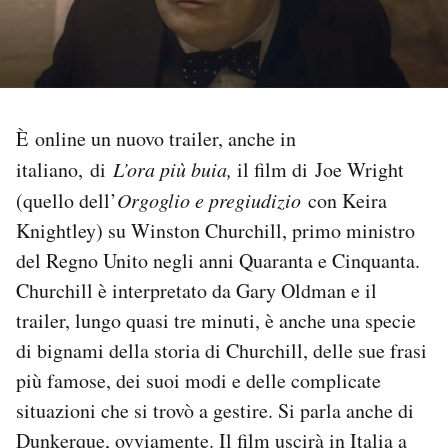
PODCAST
NEWSLETTER
È online un nuovo trailer, anche in
italiano, di
L’ora più buia,
il film di Joe Wright
I MIEI PREFERITI
(quello dell’
Orgoglio e pregiudizio
con Keira
Knightley) su Winston Churchill, primo ministro
SHOP
del Regno Unito negli anni Quaranta e Cinquanta.
Churchill è interpretato da Gary Oldman e il
CALENDARIO
trailer, lungo quasi tre minuti, è anche una specie
di bignami della storia di Churchill, delle sue frasi
AREA PERSONALE
più famose, dei suoi modi e delle complicate
situazioni che si trovò a gestire. Si parla anche di
Area Personale
Dunkerque, ovviamente. Il film uscirà in Italia a
Newsletter