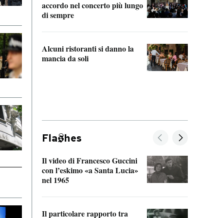
accordo nel concerto più lungo
di sempre
Il ci
parla
Alcuni ristoranti si danno la
nessu
mancia da soli
Fla
hes
Il video di Francesco Guccini
Sulla
con l’eskimo «a Santa Lucia»
vorti
nel 1965
veder
Il particolare rapporto tra
La ve