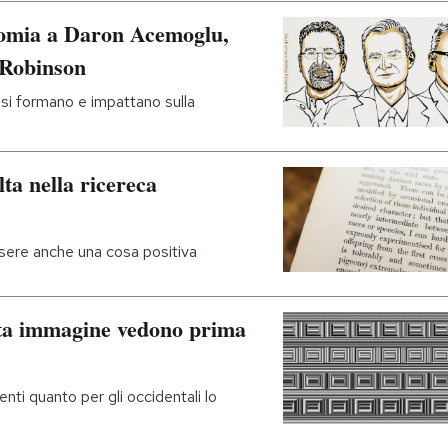
nomia a Daron Acemoglu,
 Robinson
i si formano e impattano sulla
lta nella ricereca
ere anche una cosa positiva
sta immagine vedono prima
nti quanto per gli occidentali lo