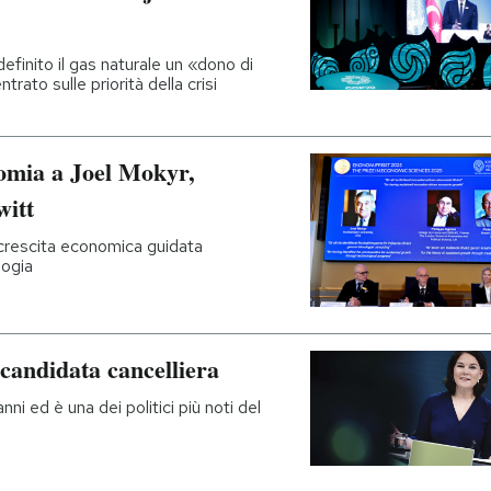
definito il gas naturale un «dono di
to sulle priorità della crisi
omia a Joel Mokyr,
witt
a crescita economica guidata
logia
candidata cancelliera
i ed è una dei politici più noti del
i