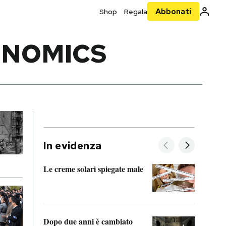
Abbonati
Shop
Regala
ONOMICS
In evidenza
Le creme solari spiegate male
FitAc
guerr
Dopo due anni è cambiato
A cos