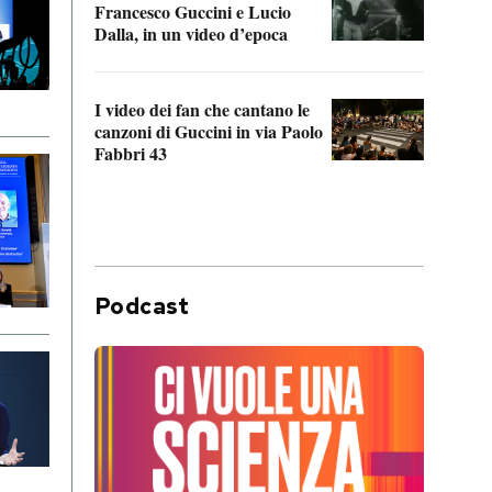
Francesco Guccini e Lucio
“Loco
Dalla, in un video d’epoca
Franc
I video dei fan che cantano le
Il de
canzoni di Guccini in via Paolo
Edoar
Fabbri 43
cappi
Podcast