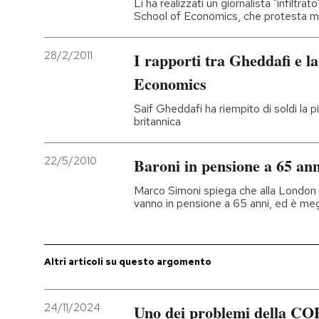
Li ha realizzati un giornalista "infiltra
School of Economics, che protesta m
PODCAST
28/2/2011
I rapporti tra Gheddafi e l
NEWSLETTER
Economics
Saif Gheddafi ha riempito di soldi la p
britannica
I MIEI PREFERITI
22/5/2010
Baroni in pensione a 65 ann
SHOP
Marco Simoni spiega che alla London 
vanno in pensione a 65 anni, ed è meg
CALENDARIO
Altri articoli su questo argomento
AREA PERSONALE
Entra
24/11/2024
Uno dei problemi della COP