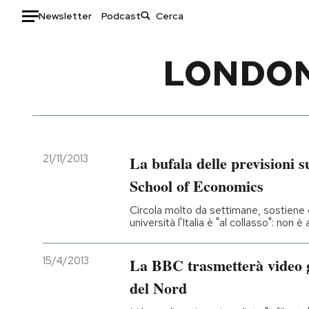
Newsletter
Podcast
Auto
LONDON
HOME
Italia
Moda
Mondo
Libri
Politica
Consumismi
21/11/2013
La bufala delle previsioni s
Tecnologia
Storie/Idee
School of Economics
Internet
Ok Boomer!
Circola molto da settimane, sostiene
Scienza
Media
università l'Italia è "al collasso": non è
Cultura
Europa
Economia
Altrecose
15/4/2013
La BBC trasmetterà video g
Sport
Mondiali calcio 2026
del Nord