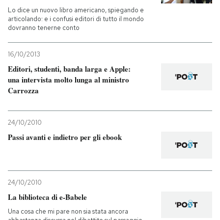
Lo dice un nuovo libro americano, spiegando e
articolando: e i confusi editori di tutto il mondo
PODCAST
dovranno tenerne conto
NEWSLETTER
16/10/2013
Editori, studenti, banda larga e Apple:
una intervista molto lunga al ministro
I MIEI PREFERITI
Carrozza
SHOP
24/10/2010
Passi avanti e indietro per gli ebook
CALENDARIO
AREA PERSONALE
24/10/2010
La biblioteca di e-Babele
Entra
Una cosa che mi pare non sia stata ancora