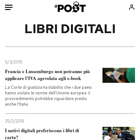
Auto
LIBRI DIGITALI
HOME
Italia
Moda
Mondo
Libri
5/3/2015
Politica
Consumismi
Francia e Lussemburgo non potranno più
applicare l’IVA agevolata agli e-book
Tecnologia
Storie/Idee
La Corte di giustizia ha stabilito che i due paesi
Internet
Ok Boomer!
hanno violato le norme dell'Unione europea: il
Scienza
Media
provvedimento potrebbe riguardare presto
anche l'Italia
Cultura
Europa
Economia
Altrecose
25/2/2015
Sport
Mondiali calcio 2026
I nativi digitali preferiscono i libri di
carta?