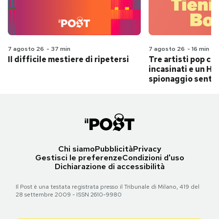
7 agosto 26
-
37 min
7 agosto 26
-
16 min
Il difficile mestiere di ripetersi
Tre artisti pop ch
incasinati e un Hit
spionaggio senti
Chi siamo
Pubblicità
Privacy
Gestisci le preferenze
Condizioni d'uso
Dichiarazione di accessibilità
Il Post è una testata registrata presso il Tribunale di Milano, 419 del
28 settembre 2009 - ISSN 2610-9980