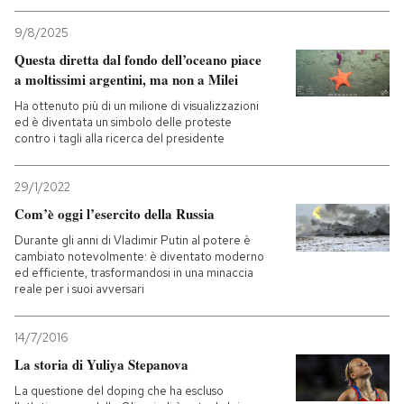
9/8/2025
PODCAST
Questa diretta dal fondo dell’oceano piace
a moltissimi argentini, ma non a Milei
NEWSLETTER
Ha ottenuto più di un milione di visualizzazioni
ed è diventata un simbolo delle proteste
contro i tagli alla ricerca del presidente
I MIEI PREFERITI
29/1/2022
Com’è oggi l’esercito della Russia
SHOP
Durante gli anni di Vladimir Putin al potere è
cambiato notevolmente: è diventato moderno
ed efficiente, trasformandosi in una minaccia
CALENDARIO
reale per i suoi avversari
AREA PERSONALE
14/7/2016
La storia di Yuliya Stepanova
Entra
La questione del doping che ha escluso