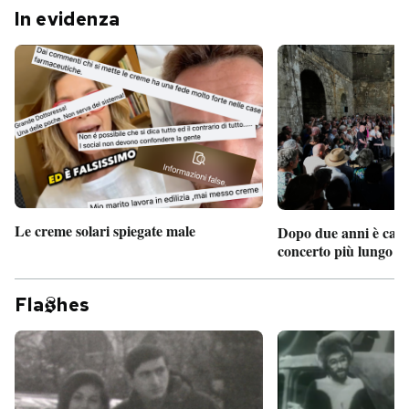
In evidenza
Le creme solari spiegate male
Dopo due anni è camb
concerto più lungo d
Fla
hes