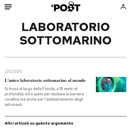
Auto
LABORATORIO
SOTTOMARINO
HOME
Italia
Moda
Mondo
Libri
Politica
Consumismi
2/5/2020
Tecnologia
Storie/Idee
L’unico laboratorio sottomarino al mondo
Internet
Ok Boomer!
Si trova al largo della Florida, a 18 metri di
Scienza
Media
profondità, ed è usato per studiare la barriera
corallina ma anche per l'addestramento degli
Cultura
Europa
astronauti
Economia
Altrecose
Sport
Mondiali calcio 2026
Altri articoli su questo argomento