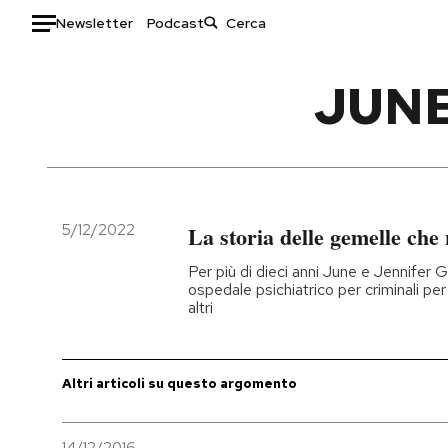
Newsletter
Podcast
Auto
JUNE
HOME
Italia
Moda
Mondo
Libri
Politica
Consumismi
5/12/2022
La storia delle gemelle che
Tecnologia
Storie/Idee
Per più di dieci anni June e Jennifer 
Internet
Ok Boomer!
ospedale psichiatrico per criminali per 
altri
Scienza
Media
Cultura
Europa
Economia
Altrecose
Altri articoli su questo argomento
Sport
Mondiali calcio 2026