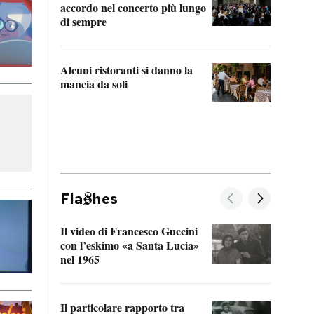
accordo nel concerto più lungo
di sempre
Il ci
parla
Alcuni ristoranti si danno la
nessu
mancia da soli
Fla
hes
Il video di Francesco Guccini
Sulla
con l’eskimo «a Santa Lucia»
vorti
nel 1965
veder
Il particolare rapporto tra
La ve