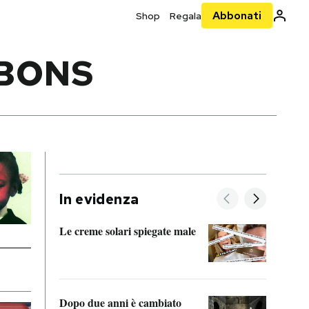
Abbonati
Shop
Regala
BBONS
In evidenza
Le creme solari spiegate male
FitAc
guerr
Dopo due anni è cambiato
A cos