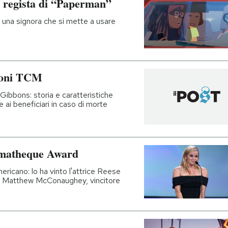
l regista di “Paperman”
e, una signora che si mette a usare
zioni TCM
 Gibbons: storia e caratteristiche
e ai beneficiari in caso di morte
ematheque Award
ricano: lo ha vinto l'attrice Reese
a Matthew McConaughey, vincitore