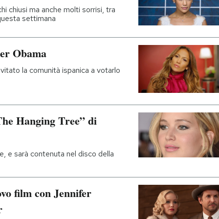
i chiusi ma anche molti sorrisi, tra
 questa settimana
 per Obama
nvitato la comunità ispanica a votarlo
The Hanging Tree” di
e, e sarà contenuta nel disco della
ovo film con Jennifer
r