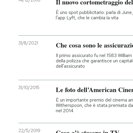
14/12/2016
Il nuovo cortometraggio de
PODCAST
È uno spot pubblicitario: parla di Jun
l'app Lyft, che le cambia la vita
NEWSLETTER
31/8/2021
Che cosa sono le assicura
I MIEI PREFERITI
Il primo assicurato fu nel 1583 William
della polizza che garantisce un capital
dell'assicurato
SHOP
31/10/2015
Le foto dell’American Cin
CALENDARIO
È un importante premio del cinema ame
Witherspoon, che è stata premiata d
AREA PERSONALE
nel 2014
Entra
22/5/2019
Cosa c’è stasera in TV