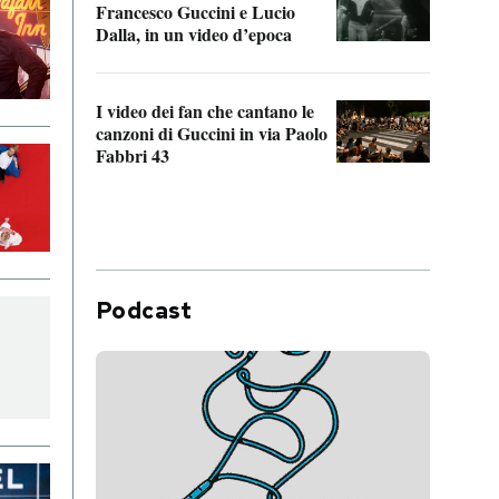
Francesco Guccini e Lucio
“Loco
Dalla, in un video d’epoca
Franc
I video dei fan che cantano le
Il de
canzoni di Guccini in via Paolo
Edoar
Fabbri 43
cappi
Podcast