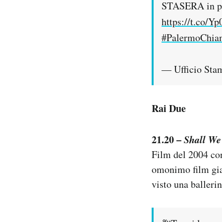
STASERA in pr
https://t.co/
#PalermoChiam
— Ufficio Sta
Rai Due
21.20 –
Shall We
Film del 2004 co
omonimo film giap
visto una ballerin