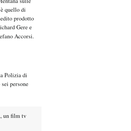
 Mentana sulle
 è quello di
nedito prodotto
Richard Gere e
tefano Accorsi.
a Polizia di
 sei persone
, un film tv