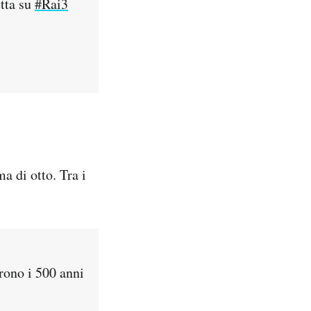
etta su
#Rai3
 di otto. Tra i
rono i 500 anni