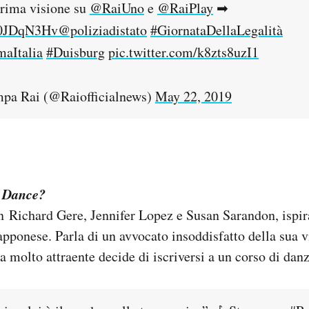
ima visione su
@RaiUno
e
@RaiPlay
➡
Yp0JDqN3Hv
@poliziadistato
#GiornataDellaLegalità
aItalia
#Duisburg
pic.twitter.com/k8zts8uzI1
mpa Rai (@Raiofficialnews)
May 22, 2019
 Dance?
n Richard Gere, Jennifer Lopez e Susan Sarandon, ispir
ponese. Parla di un avvocato insoddisfatto della sua v
a molto attraente decide di iscriversi a un corso di danz