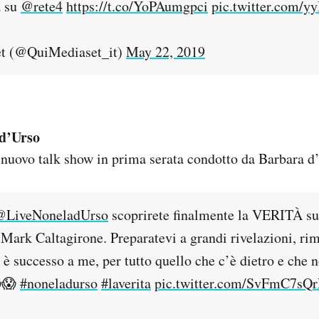
a su
@rete4
https://t.co/YoPAumgpci
pic.twitter.com/
t (@QuiMediaset_it)
May 22, 2019
 d’Urso
 nuovo talk show in prima serata condotto da Barbara d
@LiveNoneladUrso
scoprirete finalmente la VERITÀ sul
 Mark Caltagirone. Preparatevi a grandi rivelazioni, ri
è successo a me, per tutto quello che c’è dietro e che 
😱
#noneladurso
#laverita
pic.twitter.com/SvFmC7sQr