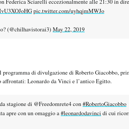
on Federica Sciarelli eccezionalmente alle 21:30 in dir
co/IvU3XOJoHG
pic.twitter.com/uyhqjmMWJo
to? (@chilhavistorai3)
May 22, 2019
l programma di divulgazione di Roberto Giacobbo, prima
 affrontati: Leonardo da Vinci e l’antico Egitto.
nda stagione di @Freedomrete4 con
#RobertoGiacobbo
ata apre con un omaggio a
#leonardodavinci
di cui ricor