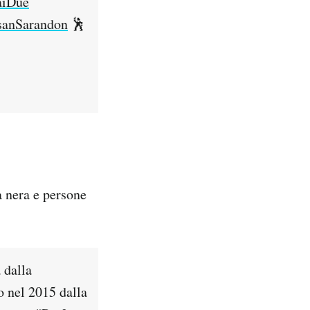
aiDue
anSarandon
🕺
a nera e persone
 dalla
o nel 2015 dalla