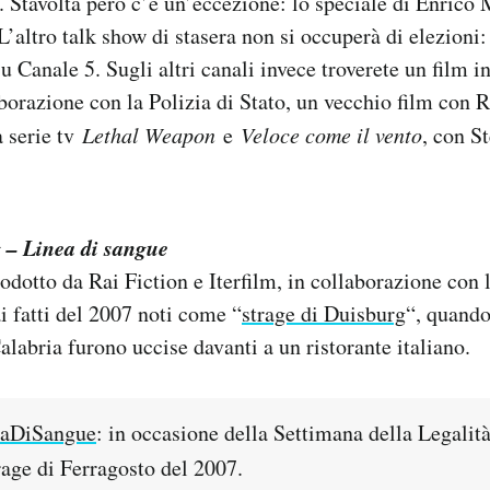
i. Stavolta però c’è un’eccezione: lo speciale di Enrico
L’altro talk show di stasera non si occuperà di elezioni:
u Canale 5. Sugli altri canali invece troverete un film i
aborazione con la Polizia di Stato, un vecchio film con 
a serie tv
Lethal Weapon
e
Veloce come il vento
, con S
 – Linea di sangue
odotto da Rai Fiction e Iterfilm, in collaborazione con l
ai fatti del 2007 noti come “
strage di Duisburg
“, quando
alabria furono uccise davanti a un ristorante italiano.
eaDiSangue
: in occasione della Settimana della Legalità
trage di Ferragosto del 2007.