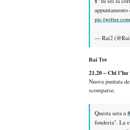
💃“Tu sei la co
appuntamento 
pic.twitter.
— Rai2 (@Ra
Rai Tre
21.20 –
Chi l’ha 
Nuova puntata del
scomparse.
Questa sera a
#
fonderia". La 