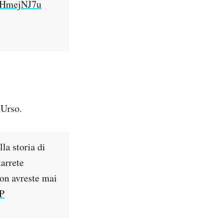
yyHmejNJ7u
’Urso.
la storia di
marrete
non avreste mai
P