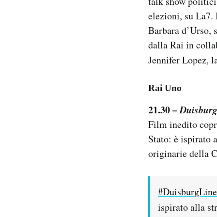
talk show politic
Notifiche mobile
elezioni, su La7. 
Regala il Post
Barbara d’Urso, s
Hai bisogno di aiuto?
dalla Rai in coll
Esci
Jennifer Lopez, l
Rai Uno
21.30 –
Duisburg
Film inedito copr
Stato: è ispirato 
originarie della C
#DuisburgLin
ispirato alla s