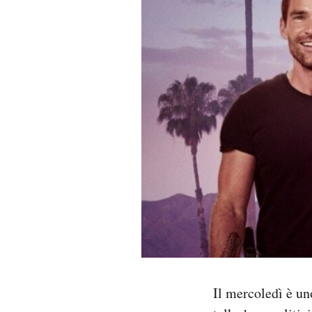
PODCAST
NEWSLETTER
I MIEI PREFERITI
SHOP
CALENDARIO
AREA PERSONALE
Area Personale
Il mercoledì è un
Newsletter