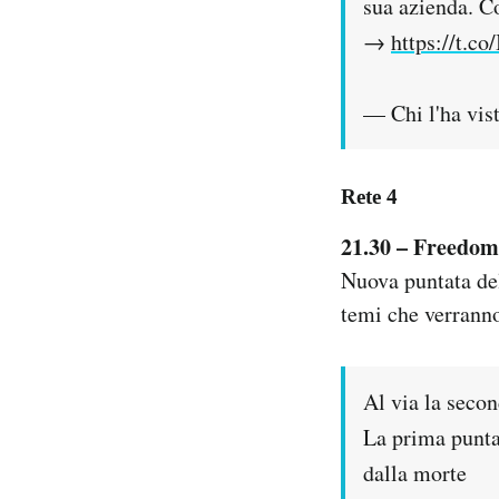
sua azienda. C
→
https://t.
— Chi l'ha vis
Rete 4
21.30 – Freedom
Nuova puntata de
temi che verranno
Al via la seco
La prima punt
dalla morte