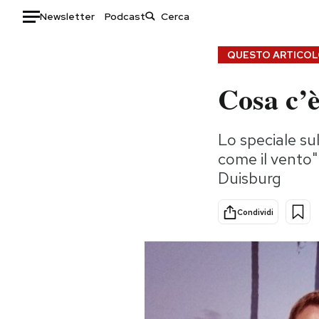
Newsletter
Podcast
Auto
QUESTO ARTICOLO
Cosa c’è
HOME
Italia
Moda
Lo speciale su
Mondo
Libri
come il vento" 
Politica
Consumismi
Duisburg
Tecnologia
Storie/Idee
Internet
Ok Boomer!
Condividi
Scienza
Media
Cultura
Europa
Economia
Altrecose
Sport
Mondiali calcio 2026