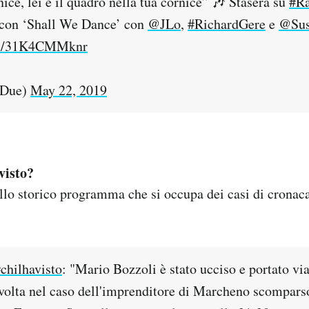
rnice, lei è il quadro nella tua cornice” 🎶 Stasera su
#R
con ‘Shall We Dance’ con
@JLo
,
#RichardGere
e
@Sus
com/31K4CMMknr
iDue)
May 22, 2019
visto?
lo storico programma che si occupa dei casi di cronac
chilhavisto
: "Mario Bozzoli è stato ucciso e portato via
svolta nel caso dell'imprenditore di Marcheno scompars