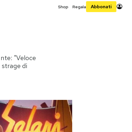
Abbonati
Shop
Regala
ante: "Veloce
 strage di