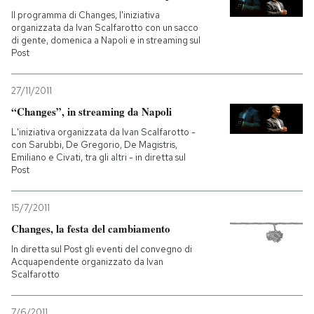
Il programma di Changes, l'iniziativa
organizzata da Ivan Scalfarotto con un sacco
PODCAST
di gente, domenica a Napoli e in streaming sul
Post
NEWSLETTER
27/11/2011
“Changes”, in streaming da Napoli
I MIEI PREFERITI
L'iniziativa organizzata da Ivan Scalfarotto -
con Sarubbi, De Gregorio, De Magistris,
Emiliano e Civati, tra gli altri - in diretta sul
SHOP
Post
15/7/2011
CALENDARIO
Changes, la festa del cambiamento
In diretta sul Post gli eventi del convegno di
AREA PERSONALE
Acquapendente organizzato da Ivan
Scalfarotto
Entra
7/6/2011