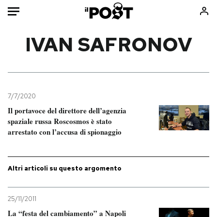
Auto
IVAN SAFRONOV
HOME
Italia
Moda
Mondo
Libri
7/7/2020
Politica
Consumismi
Il portavoce del direttore dell’agenzia
spaziale russa Roscosmos è stato
Tecnologia
Storie/Idee
arrestato con l’accusa di spionaggio
Internet
Ok Boomer!
Scienza
Media
Cultura
Europa
Altri articoli su questo argomento
Economia
Altrecose
Sport
Mondiali calcio 2026
25/11/2011
La “festa del cambiamento” a Napoli