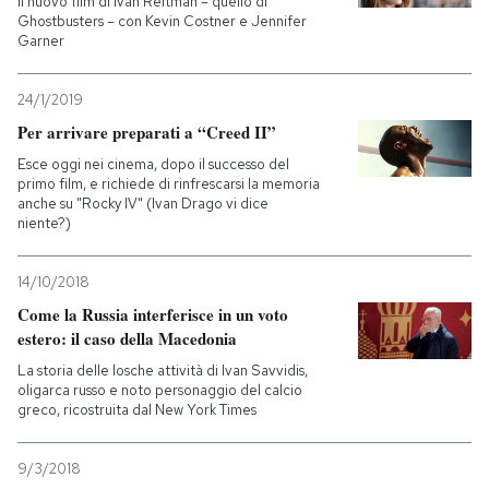
Il nuovo film di Ivan Reitman – quello di
Ghostbusters – con Kevin Costner e Jennifer
Garner
24/1/2019
Per arrivare preparati a “Creed II”
Esce oggi nei cinema, dopo il successo del
primo film, e richiede di rinfrescarsi la memoria
anche su "Rocky IV" (Ivan Drago vi dice
niente?)
14/10/2018
Come la Russia interferisce in un voto
estero: il caso della Macedonia
La storia delle losche attività di Ivan Savvidis,
oligarca russo e noto personaggio del calcio
greco, ricostruita dal New York Times
9/3/2018