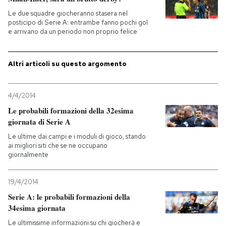
Le due squadre giocheranno stasera nel
PODCAST
posticipo di Serie A: entrambe fanno pochi gol
e arrivano da un periodo non proprio felice
NEWSLETTER
Altri articoli su questo argomento
I MIEI PREFERITI
4/4/2014
Le probabili formazioni della 32esima
SHOP
giornata di Serie A
Le ultime dai campi e i moduli di gioco, stando
ai migliori siti che se ne occupano
CALENDARIO
giornalmente
19/4/2014
AREA PERSONALE
Serie A: le probabili formazioni della
34esima giornata
Entra
Le ultimissime informazioni su chi giocherà e