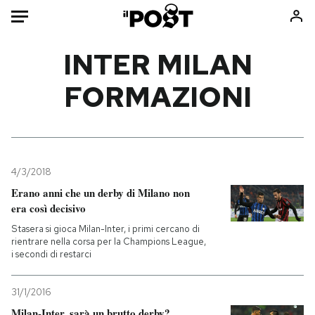
Auto
INTER MILAN
FORMAZIONI
HOME
Italia
Moda
Mondo
Libri
Politica
Consumismi
4/3/2018
Tecnologia
Storie/Idee
Erano anni che un derby di Milano non
Internet
Ok Boomer!
era così decisivo
Scienza
Media
Stasera si gioca Milan-Inter, i primi cercano di
Cultura
Europa
rientrare nella corsa per la Champions League,
i secondi di restarci
Economia
Altrecose
Sport
Mondiali calcio 2026
31/1/2016
Milan-Inter, sarà un brutto derby?