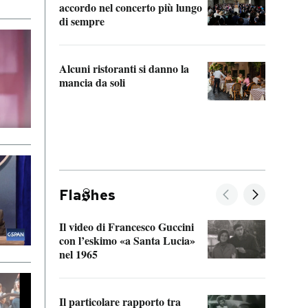
accordo nel concerto più lungo
di sempre
Il ci
parla
Alcuni ristoranti si danno la
nessu
mancia da soli
Fla
hes
Il video di Francesco Guccini
Sulla
con l’eskimo «a Santa Lucia»
vorti
nel 1965
veder
Il particolare rapporto tra
La ve