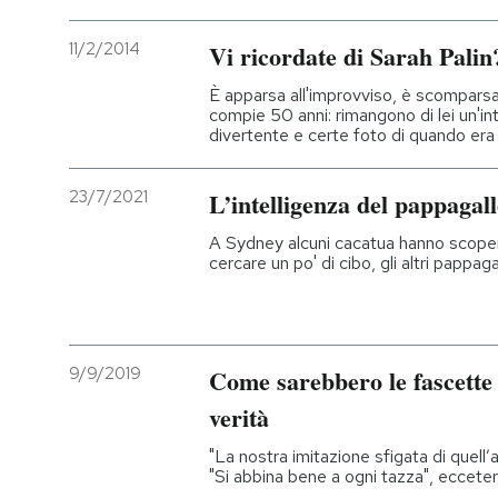
11/2/2014
Vi ricordate di Sarah Palin
È apparsa all'improvviso, è scomparsa
compie 50 anni: rimangono di lei un'in
divertente e certe foto di quando er
23/7/2021
L’intelligenza del pappagal
A Sydney alcuni cacatua hanno scoperto
cercare un po' di cibo, gli altri pappa
9/9/2019
Come sarebbero le fascette d
verità
"La nostra imitazione sfigata di quell’a
"Si abbina bene a ogni tazza", eccete