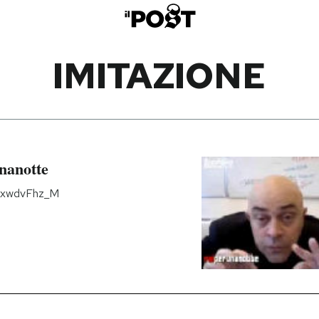
IMITAZIONE
nanotte
jBxwdvFhz_M