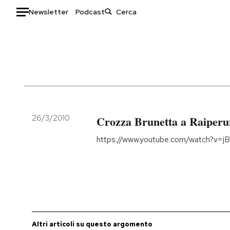
Newsletter
Podcast
Auto
HOME
Italia
Moda
Mondo
Libri
Politica
Consumismi
26/3/2010
Crozza Brunetta a Raiperu
Tecnologia
Storie/Idee
https://www.youtube.com/watch?v=
Internet
Ok Boomer!
Scienza
Media
Cultura
Europa
Economia
Altrecose
Sport
Mondiali calcio 2026
Altri articoli su questo argomento