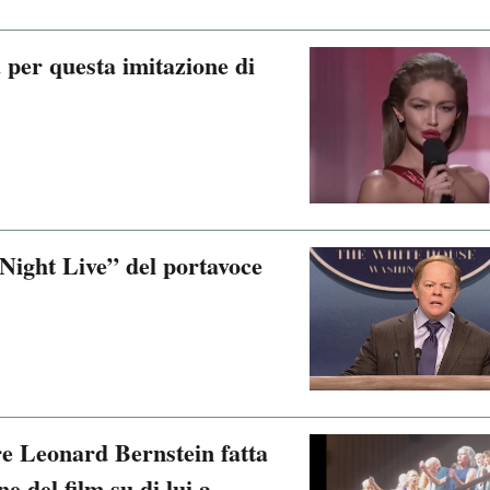
 per questa imitazione di
Night Live” del portavoce
re Leonard Bernstein fatta
ne del film su di lui a