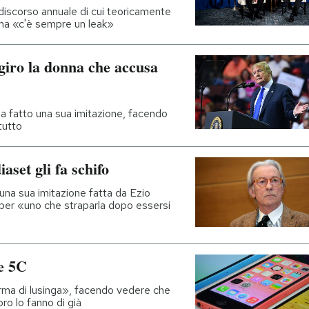
 discorso annuale di cui teoricamente
, ma «c'è sempre un leak»
iro la donna che accusa
ha fatto una sua imitazione, facendo
tutto
aset gli fa schifo
i una sua imitazione fatta da Ezio
 per «uno che straparla dopo essersi
ne 5C
forma di lusinga», facendo vedere che
ro lo fanno di già