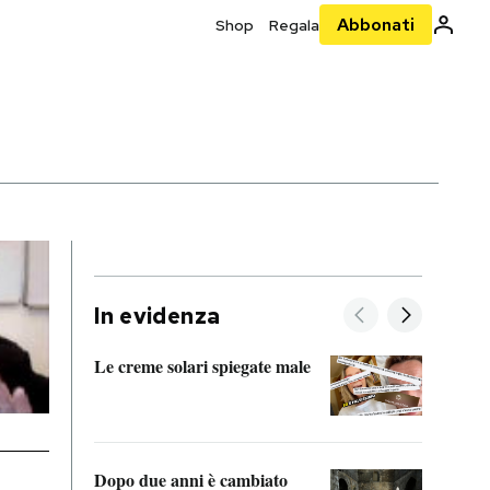
Abbonati
Shop
Regala
In evidenza
Le creme solari spiegate male
FitAc
guerr
Dopo due anni è cambiato
A cos