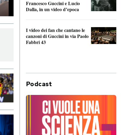
Francesco Guccini e Lucio
“Loco
Dalla, in un video d’epoca
Franc
I video dei fan che cantano le
Il de
canzoni di Guccini in via Paolo
Edoar
Fabbri 43
cappi
Podcast