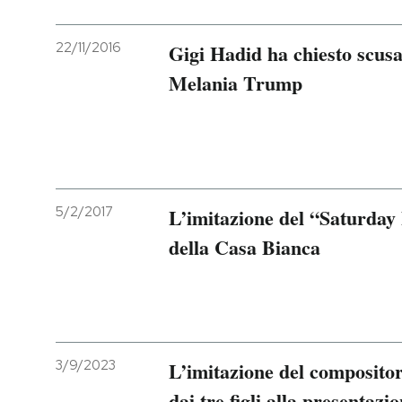
PODCAST
22/11/2016
Gigi Hadid ha chiesto scusa
Melania Trump
NEWSLETTER
I MIEI PREFERITI
5/2/2017
L’imitazione del “Saturday 
SHOP
della Casa Bianca
CALENDARIO
AREA PERSONALE
3/9/2023
L’imitazione del composito
Entra
dai tre figli alla presentazio