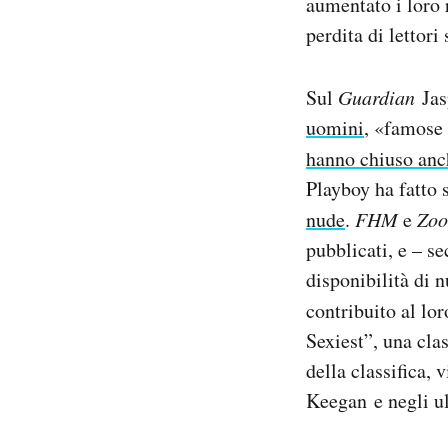
aumentato i loro 
perdita di lettori 
Sul
Guardian
Jas
uomini
, «famose 
hanno chiuso an
Playboy ha fatto
nude
.
FHM
e
Zo
pubblicati, e – s
disponibilità di n
contribuito al lo
Sexiest”, una cla
della classifica,
Keegan e negli ul