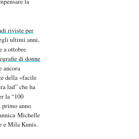
ompensare la
di riviste per
gli ultimi anni,
e a ottobre
tografie di donne
e ancora
e della «facile
ura lad” che ha
er la “100
5, primo anno
itannica Michelle
e e Mila Kunis.