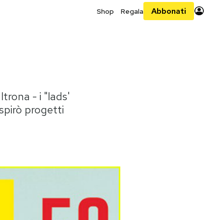
Abbonati
Shop
Regala
trona - i "lads'
spirò progetti