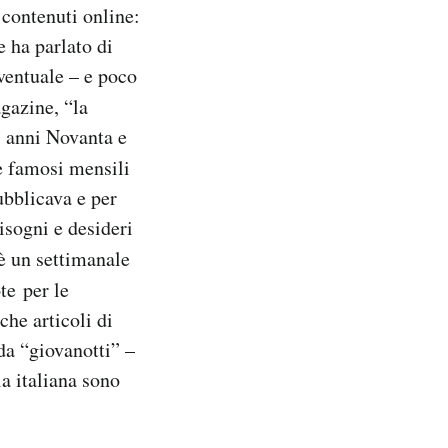
 contenuti online:
 ha parlato di
ventuale – e poco
azine, “la
i anni Novanta e
 e famosi mensili
ubblicava e per
isogni e desideri
 è un settimanale
te per le
che articoli di
 da “giovanotti” –
a italiana sono