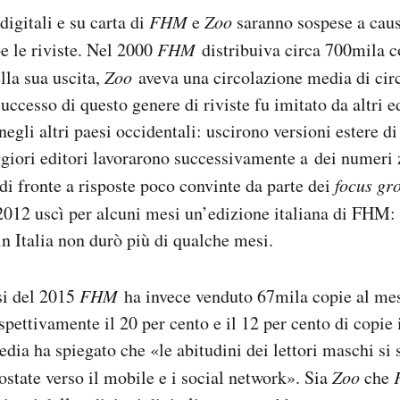
digitali e su carta di
FHM
e
Zoo
saranno sospese a caus
be le riviste. Nel 2000
FHM
distribuiva circa 700mila c
lla sua uscita,
Zoo
aveva una circolazione media di cir
successo di questo genere di riviste fu imitato da altri ed
egli altri paesi occidentali: uscirono versioni estere d
ggiori editori lavorarono successivamente a dei numeri z
 di fronte a risposte poco convinte da parte dei
focus gr
2012 uscì per alcuni mesi un’edizione italiana di FHM:
 Italia non durò più di qualche mesi.
si del 2015
FHM
ha invece venduto 67mila copie al me
ispettivamente il 20 per cento e il 12 per cento di copie
dia ha spiegato che «le abitudini dei lettori maschi si
state verso il mobile e i social network». Sia
Zoo
che