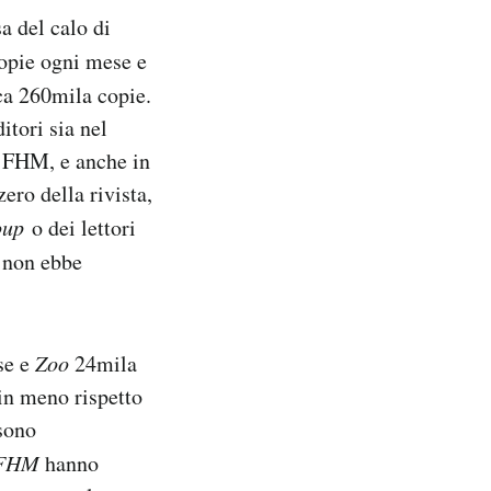
a del calo di
opie ogni mese e
ca 260mila copie.
itori sia nel
i FHM, e anche in
ero della rivista,
oup
o dei lettori
non ebbe
se e
Zoo
24mila
 in meno rispetto
 sono
FHM
hanno