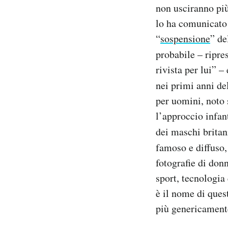
non usciranno più
Notifiche mobile
lo ha comunicato 
Regala il Post
Hai bisogno di aiuto?
“
sospensione
” de
Esci
probabile – ripre
rivista per lui” 
nei primi anni d
per uomini, noto 
l’approccio infant
dei maschi britan
famoso e diffuso
fotografie di don
sport, tecnologia 
è il nome di ques
più genericament