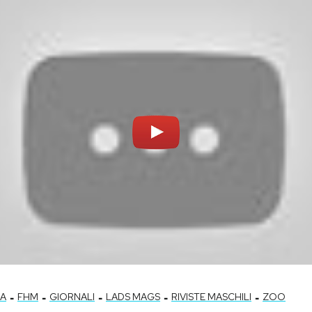
-
-
-
-
-
IA
FHM
GIORNALI
LADS MAGS
RIVISTE MASCHILI
ZOO