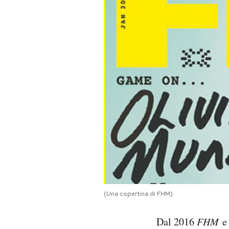
PODCAST
NEWSLETTER
I MIEI PREFERITI
SHOP
CALENDARIO
AREA PERSONALE
(Una copertina di FHM)
Area Personale
Dal 2016
FHM
Newsletter