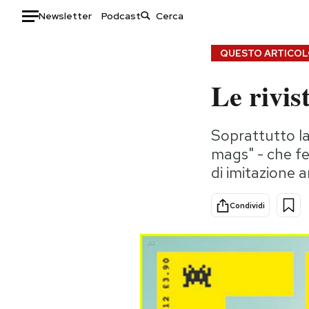
Newsletter
Podcast
Auto
QUESTO ARTICOLO
Le rivi
HOME
Italia
Moda
Soprattutto la 
Mondo
Libri
mags" - che fe
Politica
Consumismi
di imitazione a
Tecnologia
Storie/Idee
Internet
Ok Boomer!
Condividi
Scienza
Media
Cultura
Europa
Economia
Altrecose
Sport
Mondiali calcio 2026