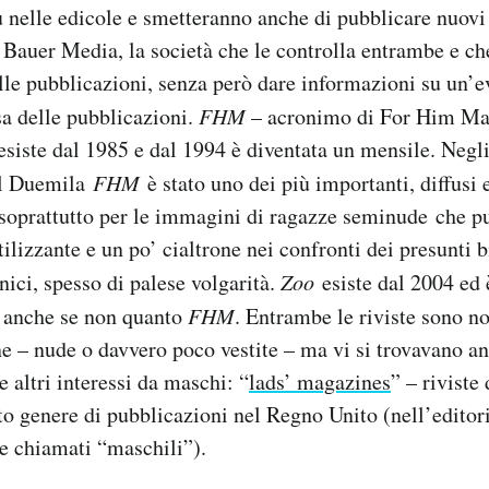
 nelle edicole e smetteranno anche di pubblicare nuovi
Bauer Media, la società che le controlla entrambe e che
lle pubblicazioni, senza però dare informazioni su un’e
sa delle pubblicazioni.
FHM
– acronimo di For Him Mag
– esiste dal 1985 e dal 1994 è diventata un mensile. Negl
el Duemila
FHM
è stato uno dei più importanti, diffusi
soprattutto per le immagini di ragazze seminude che p
ilizzante e un po’ cialtrone nei confronti dei presunti b
nici, spesso di palese volgarità.
Zoo
esiste dal 2004 ed
, anche se non quanto
FHM
. Entrambe le riviste sono no
ne – nude o davvero poco vestite – ma vi si trovavano an
e altri interessi da maschi: “
lads’ magazines
” – riviste
to genere di pubblicazioni nel Regno Unito (nell’editori
e chiamati “maschili”).