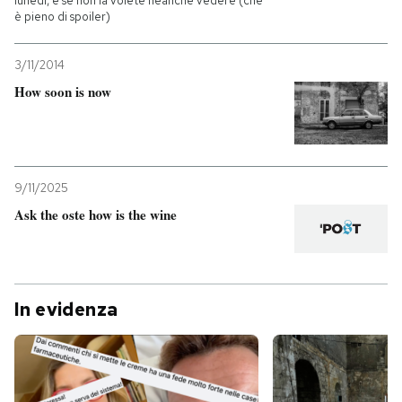
lunedì, e se non la volete neanche vedere (che
è pieno di spoiler)
3/11/2014
How soon is now
9/11/2025
Ask the oste how is the wine
In evidenza