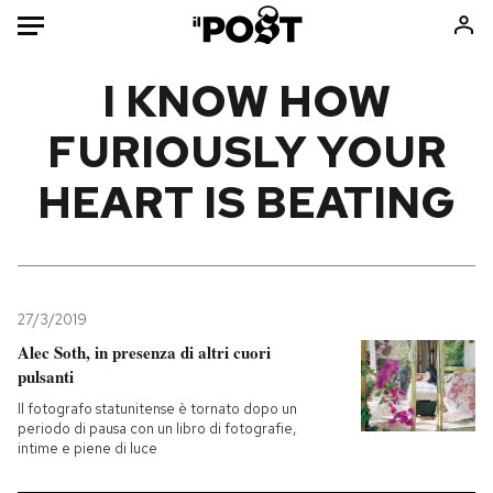
Auto
I KNOW HOW
FURIOUSLY YOUR
HOME
HEART IS BEATING
Italia
Moda
Mondo
Libri
Politica
Consumismi
Tecnologia
Storie/Idee
Internet
Ok Boomer!
27/3/2019
Scienza
Media
Alec Soth, in presenza di altri cuori
pulsanti
Cultura
Europa
Economia
Altrecose
Il fotografo statunitense è tornato dopo un
periodo di pausa con un libro di fotografie,
Sport
Mondiali calcio 2026
intime e piene di luce