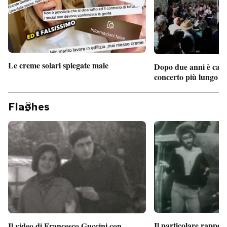
Le creme solari spiegate male
Dopo due anni è camb
concerto più lungo d
Fla
hes
Il particolare rappor
Il video di Francesco Guccini con