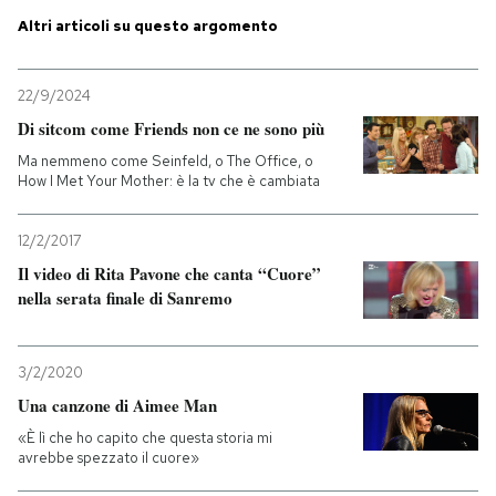
Altri articoli su questo argomento
PODCAST
22/9/2024
NEWSLETTER
Di sitcom come Friends non ce ne sono più
Ma nemmeno come Seinfeld, o The Office, o
How I Met Your Mother: è la tv che è cambiata
I MIEI PREFERITI
12/2/2017
SHOP
Il video di Rita Pavone che canta “Cuore”
nella serata finale di Sanremo
CALENDARIO
3/2/2020
Una canzone di Aimee Man
AREA PERSONALE
«È lì che ho capito che questa storia mi
Entra
avrebbe spezzato il cuore»