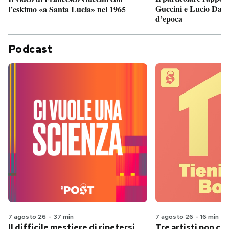
Guccini e Lucio Dalla
l’eskimo «a Santa Lucia» nel 1965
d’epoca
Podcast
7 agosto 26
-
37 min
7 agosto 26
-
16 min
Il difficile mestiere di ripetersi
Tre artisti pop ch