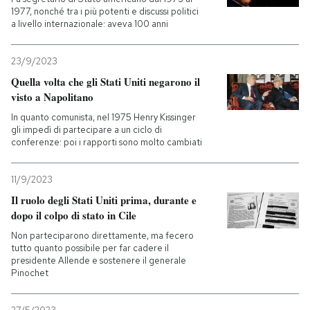
1977, nonché tra i più potenti e discussi politici
a livello internazionale: aveva 100 anni
PODCAST
23/9/2023
NEWSLETTER
Quella volta che gli Stati Uniti negarono il
visto a Napolitano
In quanto comunista, nel 1975 Henry Kissinger
I MIEI PREFERITI
gli impedì di partecipare a un ciclo di
conferenze: poi i rapporti sono molto cambiati
SHOP
11/9/2023
Il ruolo degli Stati Uniti prima, durante e
CALENDARIO
dopo il colpo di stato in Cile
Non parteciparono direttamente, ma fecero
tutto quanto possibile per far cadere il
AREA PERSONALE
presidente Allende e sostenere il generale
Pinochet
Entra