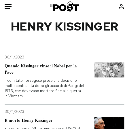
Auto
HENRY KISSINGER
HOME
Italia
Moda
Mondo
Libri
30/11/2023
Politica
Consumismi
Quando Kissinger vinse il Nobel per la
Pace
Tecnologia
Storie/Idee
Il comitato norvegese prese una decisione
Internet
Ok Boomer!
molto contestata dopo gli accordi di Parigi del
Scienza
Media
1973, che dovevano mettere fine alla guerra
in Vietnam
Cultura
Europa
Economia
Altrecose
30/11/2023
Sport
Mondiali calcio 2026
È morto Henry Kissinger
Fu segretario di Stato americano dal 1973 al